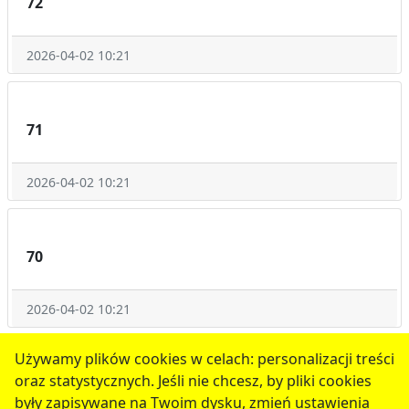
72
2026-04-02 10:21
71
2026-04-02 10:21
70
2026-04-02 10:21
1
2
3
4
5
następne
Używamy plików cookies w celach: personalizacji treści
oraz statystycznych. Jeśli nie chcesz, by pliki cookies
serwis jest częścią portalu miejskiego
www.chojnow.eu
były zapisywane na Twoim dysku, zmień ustawienia