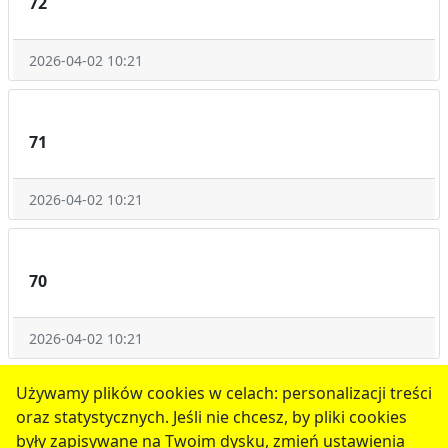
72
2026-04-02 10:21
71
2026-04-02 10:21
70
2026-04-02 10:21
1
2
3
4
5
następne
Używamy plików cookies w celach: personalizacji treści
oraz statystycznych. Jeśli nie chcesz, by pliki cookies
serwis jest częścią portalu miejskiego
www.chojnow.eu
były zapisywane na Twoim dysku, zmień ustawienia