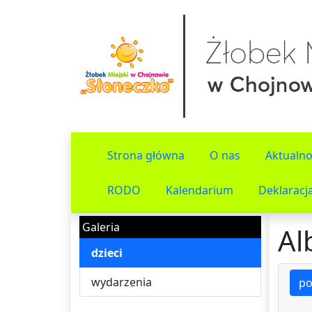
Strona główna
O nas
Aktualno
RODO
Kalendarium
Deklaracj
Galeria
Al
dzieci
wydarzenia
po