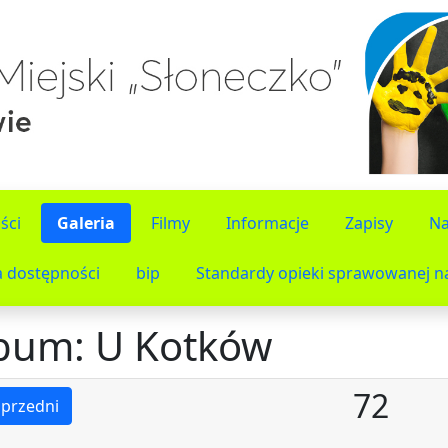
ści
Galeria
Filmy
Informacje
Zapisy
Na
a dostępności
bip
Standardy opieki sprawowanej na
bum: U Kotków
72
przedni