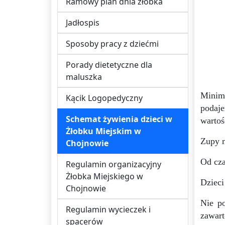
Ramowy plan dnia żłobka
Jadłospis
Sposoby pracy z dziećmi
Porady dietetyczne dla
maluszka
Minim
Kącik Logopedyczny
podaj
Schemat żywienia dzieci w
wartoś
Żłobku Miejskim w
Zupy 
Chojnowie
Od cza
Regulamin organizacyjny
Żłobka Miejskiego w
Dzieci
Chojnowie
Nie p
Regulamin wycieczek i
zawar
spacerów