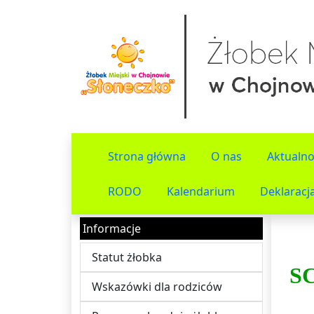
Strona główna
O nas
Aktualno
RODO
Kalendarium
Deklaracj
Informacje
Statut żłobka
S
Wskazówki dla rodziców