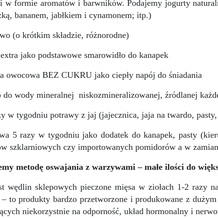
i w formie aromatów i barwników. Podajemy jogurty natura
zką, bananem, jabłkiem i cynamonem; itp.)
wo (o krótkim składzie, różnorodne)
extra jako podstawowe smarowidło do kanapek
ta owocowa BEZ CUKRU jako ciepły napój do śniadania
 do wody mineralnej
niskozmineralizowanej, źródlanej każd
zy w tygodniu potrawy z jaj (jajecznica, jaja na twardo, pasty,
a 5 razy w tygodniu jako dodatek do kanapek, pasty (kie
w szklarniowych czy importowanych pomidorów a w zamian p
emy metodę oswajania z warzywami – małe ilości do więks
t wędlin sklepowych pieczone mięsa w ziołach 1-2 razy na
 – to produkty bardzo przetworzone i produkowane z dużym 
jących niekorzystnie na odporność, układ hormonalny i nerwo