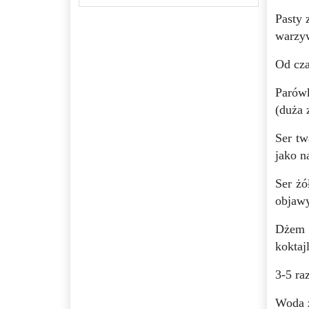
Pasty 
warzy
Od cza
Parówk
(duża 
Ser tw
jako n
Ser żó
objawy
Dżem b
koktaj
3-5 ra
Woda ź