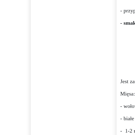
- przy
- smak
Jest z
Mięsa:
- woło
- biał
-
1-2 