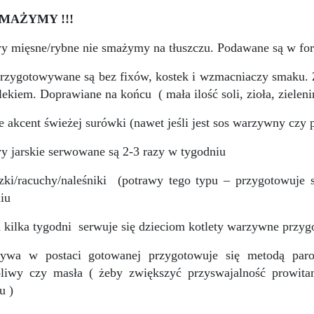
SMAŻYMY !!!
y mięsne/rybne nie smażymy na tłuszczu. Podawane są w for
rzygotowywane są bez fixów, kostek i wzmacniaczy smaku. Z
lekiem. Doprawiane na końcu
( mała ilość soli, zioła, zieleni
 akcent świeżej surówki (nawet jeśli jest sos warzywny cz
y jarskie serwowane są 2-3 razy w tygodniu
zki/racuchy/naleśniki
(potrawy tego typu – przygotowuje s
iu
 kilka tygodni
serwuje się dzieciom kotlety warzywne przyg
ywa w postaci gotowanej przygotowuje się metodą paro
/oliwy czy masła ( żeby zwiększyć przyswajalność prowit
u )