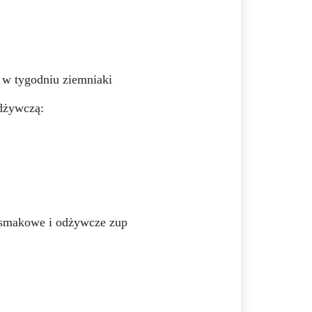
y w tygodniu ziemniaki
odżywczą:
y smakowe i odżywcze zup