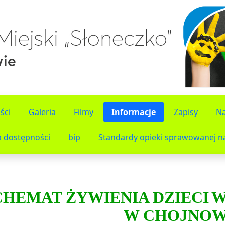
ści
Galeria
Filmy
Informacje
Zapisy
Na
a dostępności
bip
Standardy opieki sprawowanej na
CHEMAT ŻYWIENIA DZIECI
W
W CHOJNOW