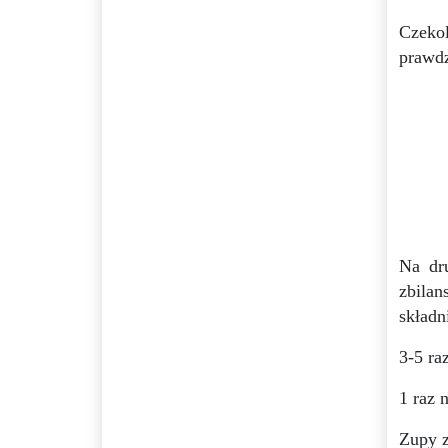
Czeko
prawd
Na dr
zbila
składn
3-5 r
1 raz 
Zupy 