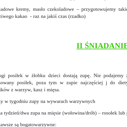
ladowe kremy, masło czekoladowe – przygotowujemy takie 
ziwego kakao
- raz na jakiś czas (rzadko)
II ŚNIADANI
ugi posiłek w żłobku dzieci dostają zupę. Nie podajemy
nsowany posiłek, poza tym w zupie najczęściej j do die
ików z warzyw, kasz i mięsa.
azy w tygodniu zupy na wywarach warzywnych
na tydzień/dwa zupa na mięsie (wołowina/drób) – rosołek lu
zawsze są bogatowarzywne: