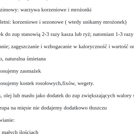
 zimowy: warzywa korzeniowe i mrożonki
letni: korzeniowe i sezonowe ( wtedy unikamy mrożonek)
k do zup stanowią 2-3 razy kasza lub ryż; natomiast 1-3 raz
anie; zagęszczanie i wzbogacanie w kaloryczność i wartość 
o, naturalna śmietana
stosujemy zasmażek
stosujemy kostek rosołowych,fixów, wegety.
a, olej lub masło jako dodatek do zup zwiększających walor
i zupa na mięsie nie dodajemy dodatkowo tłuszczu
ianie:
w małych ilościach