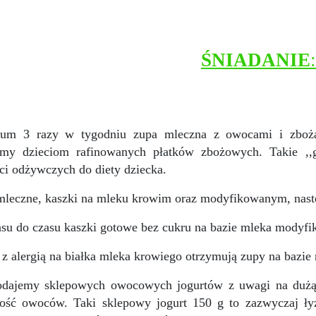
ŚNIADANIE
:
um 3 razy w tygodniu zupa mleczna z owocami i zbożami:
emy dzieciom rafinowanych płatków zbożowych. Takie ,,g
ci odżywczych do diety dziecka.
mleczne, kaszki na mleku krowim oraz modyfikowanym, nas
su do czasu kaszki gotowe bez cukru na bazie mleka modyf
 z alergią na białka mleka krowiego otrzymują zupy na bazie 
odajemy sklepowych owocowych jogurtów z uwagi na dużą
tość owoców. Taki sklepowy jogurt 150 g to zazwyczaj ł