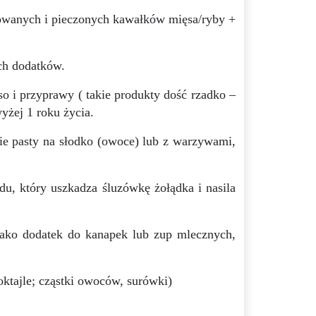
gotowanych i pieczonych kawałków mięsa/ryby +
ch dodatków.
so i przyprawy ( takie produkty dość rzadko –
yżej 1 roku życia.
mie pasty na słodko (owoce) lub z warzywami,
du, który uszkadza śluzówkę żołądka i nasila
jako dodatek do kanapek lub zup mlecznych,
ktajle; cząstki owoców, surówki)