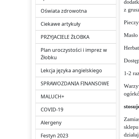
dodatk
z grus
Oświata zdrowotna
Pieczy
Ciekawe artykuły
Masło 
PRZYJACIELE ŻŁOBKA
Herba
Plan uroczystości i imprez w
Żłobku
Dostęp
Lekcja języka angielskiego
1-2 ra
SPRAWOZDANIA FINANSOWE
Warzyw
ogórkó
MALUCH+
stosuj
COVID-19
Zamias
Alergeny
sklepu
działa
Festyn 2023