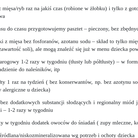
z mięsa/ryb raz na jakiś czas (robione w żłobku) i tylko z 
wa
su do czasu przygotowujemy pasztet – pieczony, bez zbędny
i z mięsa bez fosforanów, azotanu sodu – skład to tylko mię
zawartość soli), ale mogą znaleźć się już w menu dziecka pow
arogowy 1-2 razy w tygodniu (tłusty lub półtłusty) – w for
adzienie do naleśników, itp
łty 1 raz na tydzień ( bez konserwantów, np. bez azotynu so
 alergiczne u dziecka)
ez dodatkowych substancji słodzących i regionalny miód 
li – 1-2 razy w tygodniu
zy w tygodniu dodatek owoców do śniadań ( zupy mleczne, ko
ródlana/niskozmineralizowana wg potrzeb i ochoty dziecka