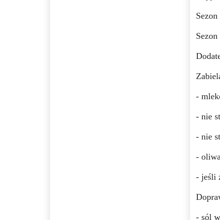
Sezon
Sezon 
Dodate
Zabiel
- mlek
- nie 
- nie 
- oliw
- jeśl
Dopraw
- sól 