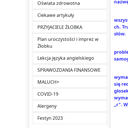
nazwę 
Oświata zdrowotna
Ciekawe artykuły
wszyst
ch. Tr
PRZYJACIELE ŻŁOBKA
słów.
Plan uroczystości i imprez w
Żłobku
proble
Lekcja języka angielskiego
samog
SPRAWOZDANIA FINANSOWE
wymawia
MALUCH+
się r
głose
COVID-19
wymawi
„r". 
Alergeny
Festyn 2023