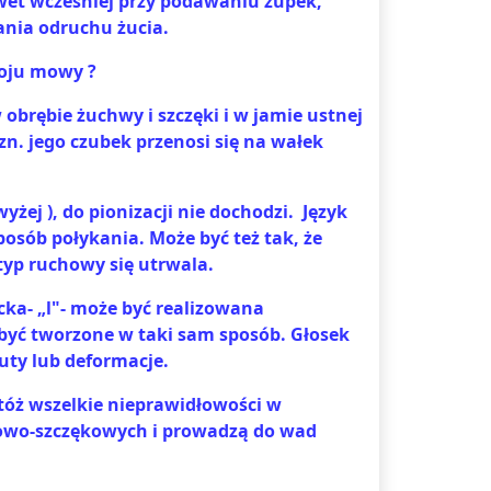
et wcześniej przy podawaniu zupek,
ania odruchu żucia.
woju mowy ?
obrębie żuchwy i szczęki i w jamie ustnej
tzn. jego czubek przenosi się na wałek
wyżej ), do pionizacji nie dochodzi.
Język
posób połykania. Może być też tak, że
otyp ruchowy się utrwala.
ka- „l"- może być realizowana
mogą być tworzone w taki sam sposób. Głosek
ytuty lub deformacje.
Otóż wszelkie nieprawidłowości w
owo-szczękowych i prowadzą do wad