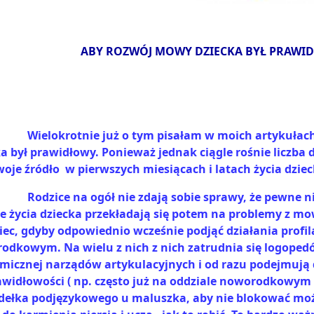
ABY ROZWÓJ MOWY DZIECKA BYŁ PRAWI
Wielokrotnie już o tym pisałam w moich artykułach
a był prawidłowy. Ponieważ jednak ciągle rośnie liczba 
woje źródło
w pierwszych miesiącach i latach życia dziec
Rodzice na ogół nie zdają sobie sprawy, że pewne
ie życia dziecka przekładają się potem na problemy z
ec, gdyby odpowiednio wcześnie podjąć działania profila
odkowym. Na wielu z nich z nich zatrudnia się logoped
micznej narządów artykulacyjnych i od razu podejmują
awidłowości ( np. często już na oddziale noworodkowym
dełka podjęzykowego u maluszka, aby nie blokować możl