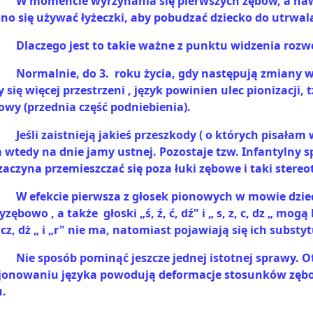
W momencie wyrzynania się pierwszych zębów, a naw
no się używać łyżeczki, aby pobudzać dziecko do utrwal
Dlaczego jest to takie ważne z punktu widzenia roz
Normalnie, do 3.
roku życia, gdy następują zmiany w 
 się więcej przestrzeni , język powinien ulec pionizacji, 
owy (przednia część podniebienia).
Jeśli zaistnieją jakieś przeszkody ( o których pisałam 
 wtedy na dnie jamy ustnej. Pozostaje tzw. Infantylny s
zaczyna przemieszczać się poza łuki zębowe i taki stere
W efekcie pierwsza z głosek pionowych w mowie dziec
yzębowo , a także
głoski „ś, ź, ć, dź" i „ s, z, c, dz „ 
, cz, dż „ i „r" nie ma, natomiast pojawiają się ich subst
Nie sposób pominąć jeszcze jednej istotnej sprawy. 
jonowaniu języka powodują deformacje stosunków zęb
u.