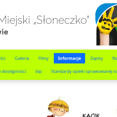
ści
Galeria
Filmy
Informacje
Zapisy
Na
a dostępności
bip
Standardy opieki sprawowanej na