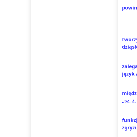
powin
tworzy
dziąsł
zalega
język 
międz
„sz, ż
funkc
zgryz