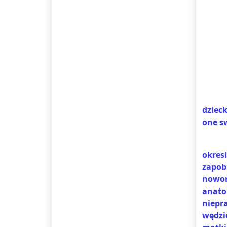
dzieck
one s
okres
zapobi
nowor
anato
niepr
wędzi