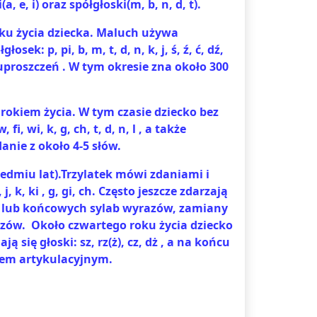
, i) oraz spółgłoski(m, b, n, d, t).
ku życia dziecka. Maluch używa
: p, pi, b, m, t, d, n, k, j, ś, ź, ć, dź,
uproszczeń . W tym okresie zna około 300
rokiem życia. W tym czasie dziecko bez
, wi, k, g, ch, t, d, n, l , a także
nie z około 4-5 słów.
edmiu lat).Trzylatek mówi zdaniami i
ź, j, k, ki , g, gi, ch. Często jeszcze zdarzają
h lub końcowych sylab wyrazów, zamiany
azów.
Około czwartego roku życia dziecko
się głoski: sz, rz(ż), cz, dż , a na końcu
em artykulacyjnym.