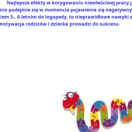
Najlepsze efekty w korygowaniu niewłaściwej pracy j
ania podejmie się w momencie pojawienia się negatywnych
kiem 5-, 6-letnim do logopedy, to nieprawidłowe nawyki
 motywacja rodziców i dziecka prowadzi do sukcesu.