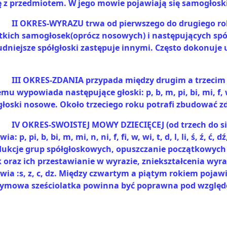
z przedmiotem. W jego mowie pojawiają się samogłoski(a, e
II OKRES-WYRAZU trwa od pierwszego do drugiego ro
kich samogłosek(oprócz nosowych) i następujących spółgłosek
udniejsze spółgłoski zastępuje innymi. Często dokonuje 
III OKRES-ZDANIA przypada między drugim a trzecim 
mu wypowiada następujące głoski: p, b, m, pi, bi, mi, f, w, fi
łoski nosowe. Około trzeciego roku potrafi zbudować zda
IV OKRES-SWOISTEJ MOWY DZIECIĘCEJ (od trzech do si
: p, pi, b, bi, m, mi, n, ni, f, fi, w, wi, t, d, l, li, ś, ź, ć, d
edukcje grup spółgłoskowych, opuszczanie początkowyc
k oraz ich przestawianie w wyrazie, zniekształcenia wyr
a :s, z, c, dz. Między czwartym a piątym rokiem pojawiają 
Wymowa sześciolatka powinna być poprawna pod względ