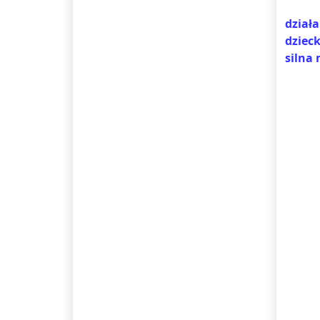
dział
dziec
silna