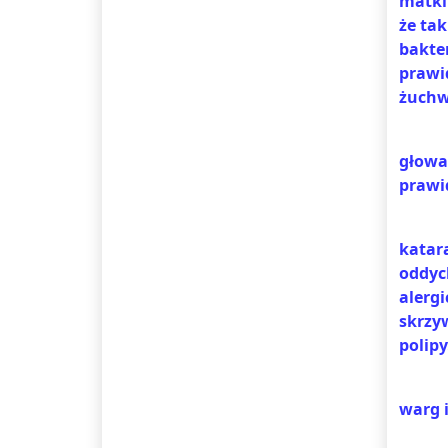
matki 
że ta
bakte
prawi
żuchw
głowa
prawi
katar
oddyc
alerg
skrzy
polipy
warg i