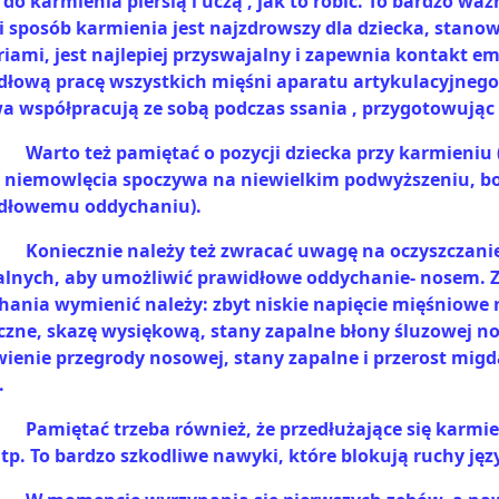
do karmienia piersią i uczą , jak to robić. To bardzo wa
ki sposób karmienia jest najzdrowszy dla dziecka, stano
riami, jest najlepiej przyswajalny i zapewnia kontakt e
dłową pracę wszystkich mięśni aparatu artykulacyjnego i
a współpracują ze sobą podczas ssania , przygotowując
Warto też pamiętać o pozycji dziecka przy karmieniu 
 niemowlęcia spoczywa na niewielkim podwyższeniu, bo
dłowemu oddychaniu).
Koniecznie należy też zwracać uwagę na oczyszczani
alnych, aby umożliwić prawidłowe oddychanie- nosem. Z
hania wymienić należy: zbyt niskie napięcie mięśniowe 
iczne, skazę wysiękową, stany zapalne błony śluzowej n
wienie przegrody nosowej, stany zapalne i przerost mig
.
Pamiętać trzeba również, że przedłużające się karmie
tp. To bardzo szkodliwe nawyki, które blokują ruchy jęz