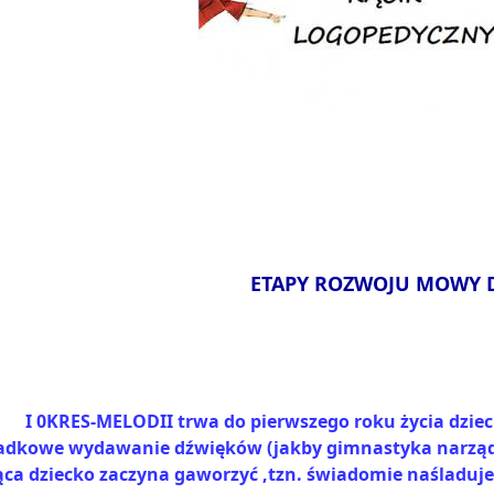
ETAPY ROZWOJU MOWY 
I 0KRES-MELODII trwa do pierwszego roku życia dzieck
adkowe wydawanie dźwięków (jakby gimnastyka narządó
ąca dziecko zaczyna gaworzyć ,tzn. świadomie naśladuje 