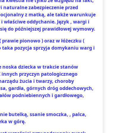
żna kwestia nie tylko ze względu na fakt,
wi naturalne zabezpieczenie przed
mocjonalny z matką, ale także warunkuje
 właściwe oddychanie. Język , wargi i
 się do późniejszej prawidłowej wymowy.
( prawie pionowo ) oraz w łóżeczku (
 taka pozycja sprzyja domykaniu warg i
e noska dziecka w trakcie stanów
 innych przyczyn patologicznego
narządu żucia i twarzy, choroby
osa, gardła, górnych dróg oddechowych,
dałów podniebiennych i gardłowego,
nie butelką, ssanie smoczka, , palca,
yka w górę.