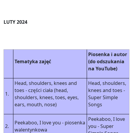
LUTY 2024
Piosenka i autor
Tematyka zajęć
(do odszukania
na YouTube)
Head, shoulders, knees and
Head, shoulders,
toes - części ciała (head,
knees and toes -
1.
shoulders, knees, toes, eyes,
Super Simple
ears, mouth, nose)
Songs
Peekaboo, I love
Peekaboo, I love you - piosenka
2.
you - Super
walentynkowa