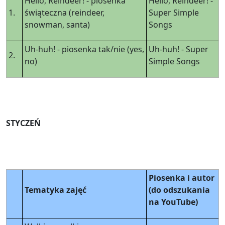
Hello, Reindeer! - piosenka
Hello, Reindeer! -
1.
świąteczna (reindeer,
Super Simple
snowman, santa)
Songs
Uh-huh! - piosenka tak/nie (yes,
Uh-huh! - Super
2.
no)
Simple Songs
STYCZEŃ
Piosenka i autor
Tematyka zajęć
(do odszukania
na YouTube)