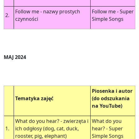
Follow me - nazwy prostych
Follow me - Super
2.
czynności
Simple Songs
MAJ 2024
Piosenka i autor
Tematyka zajęć
(do odszukania
na YouTube)
What do you hear? - zwierzęta i
What do you
1.
ich odgłosy (dog, cat, duck,
hear? - Super
rooster, pig, elephant)
Simple Songs