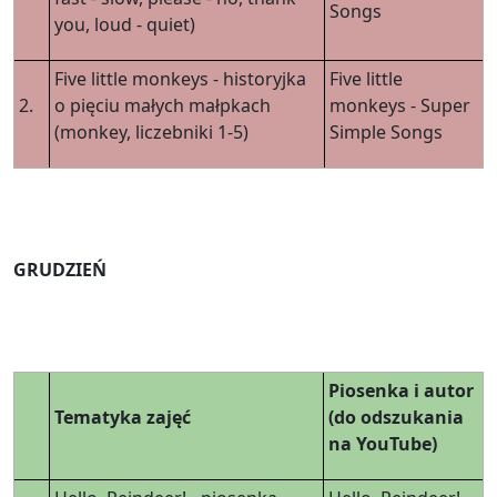
Songs
you, loud - quiet)
Five little monkeys - historyjka
Five little
2.
o pięciu małych małpkach
monkeys - Super
(monkey, liczebniki 1-5)
Simple Songs
GRUDZIEŃ
Piosenka i autor
Tematyka zajęć
(do odszukania
na YouTube)