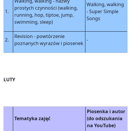
Walking, walking - nazwy
Walking, walking
prostych czynności (walking,
1.
- Super Simple
running, hop, tiptoe, jump,
Songs
swimming, sleep)
Revision - powtórzenie
2.
-
poznanych wyrazów i piosenek
LUTY
Piosenka i autor
Tematyka zajęć
(do odszukania
na YouTube)