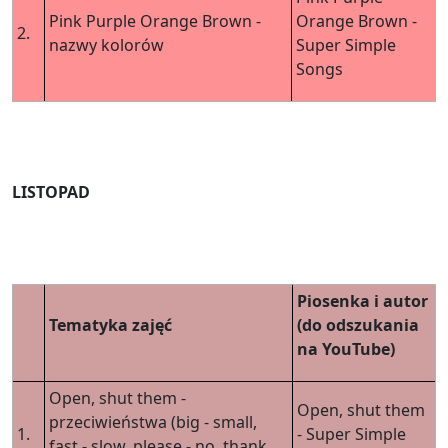
Pink Purple Orange Brown -
Orange Brown -
2.
nazwy kolorów
Super Simple
Songs
LISTOPAD
Piosenka i autor
Tematyka zajęć
(do odszukania
na YouTube)
Open, shut them -
Open, shut them
przeciwieństwa (big - small,
1.
- Super Simple
fast - slow, please - no, thank