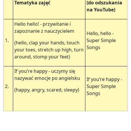
Tematyka zajęć
(do odszukania
na YouTube)
Hello hello! - przywitanie i
zapoznanie z nauczycielem
Hello, hello -
1.
Super Simple
(hello, clap your hands, touch
Songs
your toes, stretch up high, turn
around, stomp your feet)
If you’re happy - uczymy się
nazywać emocje po angielsku
If you’re happy -
2.
Super Simple
(happy, angry, scared, sleepy)
Songs