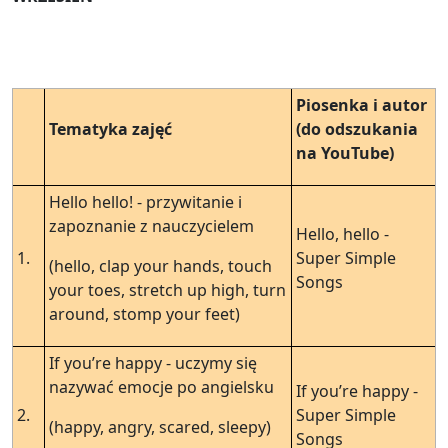
Piosenka i autor
Tematyka zajęć
(do odszukania
na YouTube)
Hello hello! - przywitanie i
zapoznanie z nauczycielem
Hello, hello -
1.
Super Simple
(hello, clap your hands, touch
Songs
your toes, stretch up high, turn
around, stomp your feet)
If you’re happy - uczymy się
nazywać emocje po angielsku
If you’re happy -
2.
Super Simple
(happy, angry, scared, sleepy)
Songs