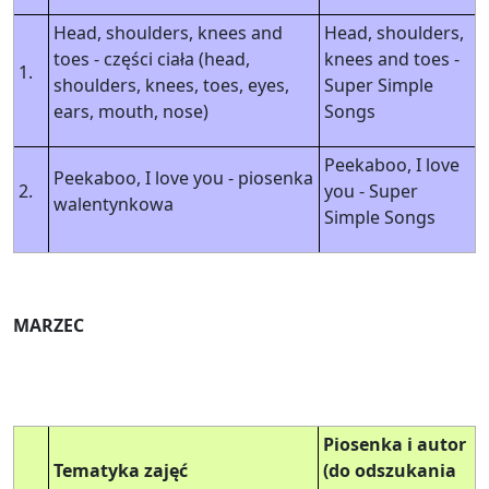
Head, shoulders, knees and
Head, shoulders,
toes - części ciała (head,
knees and toes -
1.
shoulders, knees, toes, eyes,
Super Simple
ears, mouth, nose)
Songs
Peekaboo, I love
Peekaboo, I love you - piosenka
2.
you - Super
walentynkowa
Simple Songs
MARZEC
Piosenka i autor
Tematyka zajęć
(do odszukania