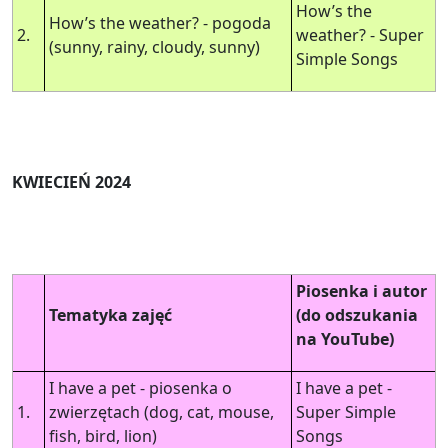
How’s the
How’s the weather? - pogoda
2.
weather? - Super
(sunny, rainy, cloudy, sunny)
Simple Songs
KWIECIEŃ 2024
Piosenka i autor
Tematyka zajęć
(do odszukania
na YouTube)
I have a pet - piosenka o
I have a pet -
1.
zwierzętach (dog, cat, mouse,
Super Simple
fish, bird, lion)
Songs