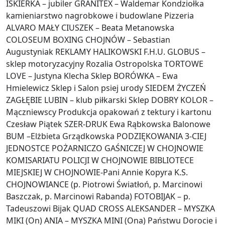
ISKIERKA – jubiler GRANITEX – Waldemar Kondziołka
kamieniarstwo nagrobkowe i budowlane Pizzeria
ALVARO MAŁY CIUSZEK – Beata Metanowska
COLOSEUM BOXING CHOJNÓW – Sebastian
Augustyniak REKLAMY HALIKOWSKI F.H.U. GLOBUS –
sklep motoryzacyjny Rozalia Ostropolska TORTOWE
LOVE – Justyna Klecha Sklep BORÓWKA – Ewa
Hmielewicz Sklep i Salon psiej urody SIEDEM ŻYCZEŃ
ZAGŁĘBIE LUBIN – klub piłkarski Sklep DOBRY KOLOR –
Mączniewscy Produkcja opakowań z tektury i kartonu
Czesław Piątek SZER-DRUK Ewa Rąbkowska Balonowe
BUM –Elżbieta Grządkowska PODZIĘKOWANIA 3-CIEJ
JEDNOSTCE POŻARNICZO GAŚNICZEJ W CHOJNOWIE
KOMISARIATU POLICJI W CHOJNOWIE BIBLIOTECE
MIEJSKIEJ W CHOJNOWIE-Pani Annie Kopyra K.S.
CHOJNOWIANCE (p. Piotrowi Światłoń, p. Marcinowi
Baszczak, p. Marcinowi Rabanda) FOTOBIJAK – p.
Tadeuszowi Bijak QUAD CROSS ALEKSANDER – MYSZKA
MIKI (On) ANIA – MYSZKA MINI (Ona) Państwu Dorocie i