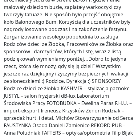
malowały dzieciom buzie, zaplatały warkoczyki czy
tworzyły tatuaże. Nie sposób było przejść obojętnie
koło Balonowego Bum. Korzyścią dla uczestników były
nagrody losowane podczas i na zakończenie festynu.
Zorganizowanie wesołego popołudnia to zasługa
Rodziców dzieci ze Żłobka, Pracowników ze Żłobka oraz
sponsorów i darczyńców, których listę, wraz z listą
podziękowań wymieniamy poniżej. „Dobro to jedyna
rzecz, która się mnoży, gdy się ją dzieli” Wszystkim
jeszcze raz dziękujmy i życzymy bezpiecznych wakacji
ze słoneczkiem! :) Rodzice, Dyrekcja :) SPONSORZY
Rodzice dzieci ze żłobka KASHMIR – stylizacja paznokci
JUSTYL – salon fryzjerski dB-lux Laboratorium
Środowiska Pracy FOTOBUDKA – Ewelina Paras F.H.U. –
import-eksport Ireneusz Krzysków Zenon Rudziak –
sprzedaż hurt. i detal. Michów Stowarzyszenie od Serca
FAUSTYNKA Osada Danieli Zamienice REKORD PUB –
Anna Południak FAFTERS – optyka/optometria Filip Bijak