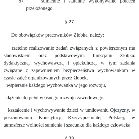
8)
sumienne i staranne wykonywanie poleceń
przełożonego.
§ 27
Do obowiązków pracowników Żłobka
należy:
)
rzetelne realizowanie zadań związanych z powierzonym mu
stanowiskiem oraz podstawowymi funkcjami Żłobka:
dydaktyczną, wychowawczą i opiekuńczą, w tym zadania
związane z zapewnieniem bezpieczeństwa wychowankom w
czasie zajęć organizowanych przez żłobek,
)
wspieranie każdego wychowanka w jego rozwoju,
)
dążenie do pełni własnego rozwoju zawodowego,
)
kształcenie i wychowywanie dzieci w umiłowaniu Ojczyzny, w
poszanowaniu Konstytucji Rzeczypospolitej Polskiej, w
atmosferze wolności sumienia i szacunku dla każdego człowieka,
§ 28