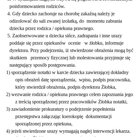
poinformowaniem rodziców.
4. Gdy dziecko zachoruje na chorobę zakaźną należy je
odizolować do sali zwanej izolatką, do
momentu zabrania
dziecka przez rodzica / opiekuna prawnego.
5. Zaobserwowane u dziecka sińce, zadrapania i inne urazy
poddaje się przez opiekunów
ocenie
w żłobku, informuje
dyrektora. Przy podejrzeniu, iż stwierdzone obrażenia mogą być
skutkiem
przemocy fizycznej lub molestowania przyjmuje się
następujący sposób postępowania.
1) sporządzenie notatki w karcie dziecka zawierającej dokładny
opis obrażeń datę sporządzenia,
wpisu, podpis pracownika,
który stwierdził obrażenia, podpis dyrektora Żłobka,
2) wezwanie rodzica / opiekuna prawnego celem zapoznania jego
z treścią sporządzonej przez pracowników Żłobka notatki,
3) zawiadomienie prokuratury o podejrzenie popełnienia
przestępstwa załączając kserokopię
dokumentacji
sporządzonej przez opiekuna,
4) jeżeli stwierdzone urazy wymagają nagłej interwencji lekarza.