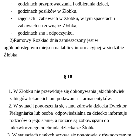
·
godzinach przyprowadzania i odbierania dzieci,
·
godzinach posiłków w Żłobku,
·
zajęciach i zabawach w Żłobku, w tym spacerach i
zabawach na zewnątrz Żłobka,
·
godzinach snu i odpoczynku,
2)Ramowy Rozkład dnia zamieszczony jest w
ogólnodostępnym miejscu na tablicy informacyjnej w siedzibie
Żłobka.
§ 18
1. W Żłobku nie przewiduje się dokonywania jakichkolwiek
zabiegów lekarskich ani podawania
farmaceutyków.
2. W sytuacji pogorszenia się stanu zdrowia dziecka Dyrektor,
Pielęgniarka lub osoba
odpowiedzialna za dziecko informuje
rodziców o jego stanie, a rodzice są zobowiązani do
niezwłocznego odebrania dziecka ze Żłobka.
3. W sytuacjach nagłych wzywa się pogotowie z równoczesnym