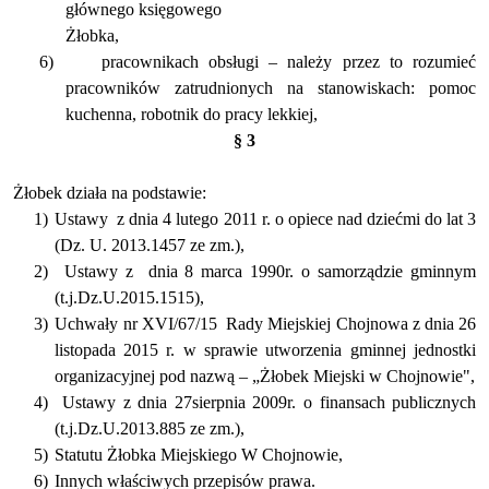
głównego księgowego
Żłobka,
6)
pracownikach obsługi – należy przez to rozumieć
pracowników zatrudnionych na stanowiskach: pomoc
kuchenna, robotnik do pracy lekkiej,
§ 3
Żłobek działa na podstawie:
1)
Ustawy
z dnia 4 lutego 2011 r. o opiece nad dziećmi do lat 3
(Dz. U. 2013.1457 ze zm.),
2)
Ustawy z
dnia 8 marca 1990r. o samorządzie gminnym
(t.j.Dz.U.2015.1515),
3)
Uchwały nr XVI/67/15
Rady Miejskiej Chojnowa z dnia 26
listopada 2015 r. w sprawie utworzenia gminnej jednostki
organizacyjnej pod nazwą – „Żłobek Miejski w Chojnowie",
4)
Ustawy z dnia 27sierpnia 2009r. o finansach publicznych
(t.j.Dz.U.2013.885 ze zm.),
5)
Statutu Żłobka Miejskiego W Chojnowie,
6)
Innych właściwych przepisów prawa.