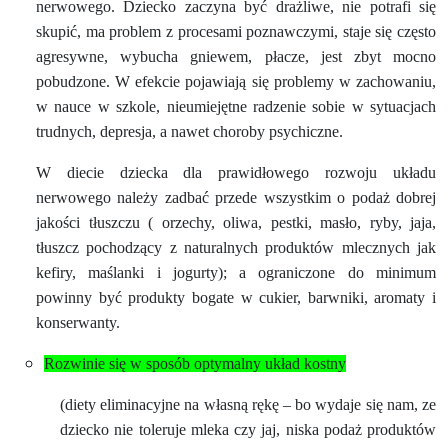
nerwowego. Dziecko zaczyna być drażliwe, nie potrafi się
skupić, ma problem z procesami poznawczymi, staje się często
agresywne, wybucha gniewem, płacze, jest zbyt mocno
pobudzone. W efekcie pojawiają się problemy w zachowaniu,
w nauce w szkole, nieumiejętne radzenie sobie w sytuacjach
trudnych, depresja, a nawet choroby psychiczne.
W diecie dziecka dla prawidłowego rozwoju układu
nerwowego należy zadbać przede wszystkim o podaż dobrej
jakości tłuszczu ( orzechy, oliwa, pestki, masło, ryby, jaja,
tłuszcz pochodzący z naturalnych produktów mlecznych jak
kefiry, maślanki i jogurty); a ograniczone do minimum
powinny być produkty bogate w cukier, barwniki, aromaty i
konserwanty.
Rozwinie się w sposób optymalny układ kostny
(diety eliminacyjne na własną rękę – bo wydaje się nam, ze
dziecko nie toleruje mleka czy jaj, niska podaż produktów