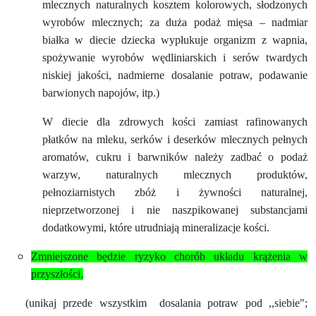
mlecznych naturalnych kosztem kolorowych, słodzonych
wyrobów mlecznych; za duża podaż mięsa – nadmiar
białka w diecie dziecka wypłukuje organizm z wapnia,
spożywanie wyrobów wędliniarskich i serów twardych
niskiej jakości, nadmierne dosalanie potraw, podawanie
barwionych napojów, itp.)
W diecie dla zdrowych kości zamiast rafinowanych
płatków na mleku, serków i deserków mlecznych pełnych
aromatów, cukru i barwników należy zadbać o podaż
warzyw, naturalnych mlecznych produktów,
pełnoziarnistych zbóż i żywności naturalnej,
nieprzetworzonej i nie naszpikowanej substancjami
dodatkowymi, które utrudniają mineralizacje kości.
Zmniejszone będzie ryzyko chorób układu krążenia w
przyszłości.
(unikaj przede wszystkim
dosalania potraw pod ,,siebie";