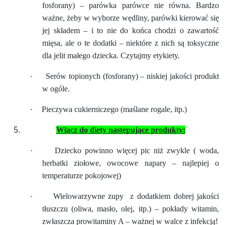
fosforany) – parówka parówce nie równa. Bardzo
ważne, żeby w wyborze wędliny, parówki kierować się
jej składem – i to nie do końca chodzi o zawartość
mięsa, ale o te dodatki – niektóre z nich są toksyczne
dla jelit małego dziecka. Czytajmy etykiety.
·
Serów topionych (fosforany) – niskiej jakości produkt
w ogóle.
·
Pieczywa cukierniczego (maślane rogale, itp.)
Włącz do diety następujące produkty:
·
Dziecko powinno więcej pic niż zwykle ( woda,
herbatki ziołowe, owocowe napary – najlepiej o
temperaturze pokojowej)
·
Wielowarzywne zupy
z dodatkiem dobrej jakości
tłuszczu (oliwa, masło, olej, itp.) – pokłady witamin,
zwłaszcza prowitaminy A – ważnej w walce z infekcją!