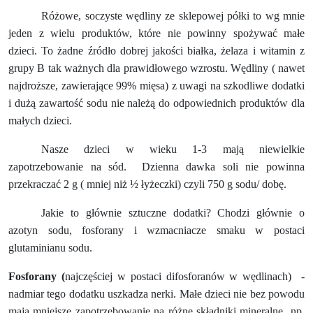
Różowe, soczyste wędliny ze sklepowej półki to wg mnie
jeden z wielu produktów, które nie powinny spożywać małe
dzieci. To żadne źródło dobrej jakości białka, żelaza i witamin z
grupy B tak ważnych dla prawidłowego wzrostu. Wędliny ( nawet
najdroższe, zawierające 99% mięsa) z uwagi na szkodliwe dodatki
i dużą zawartość sodu nie należą do odpowiednich produktów dla
małych dzieci.
Nasze dzieci w wieku 1-3 mają niewielkie
zapotrzebowanie na sód.
Dzienna dawka soli nie powinna
przekraczać 2 g ( mniej niż ½ łyżeczki) czyli 750 g sodu/ dobę.
Jakie to głównie sztuczne dodatki? Chodzi głównie o
azotyn sodu, fosforany i wzmacniacze smaku w postaci
glutaminianu sodu.
Fosforany (
najczęściej w postaci difosforanów w wędlinach)
-
nadmiar tego dodatku uszkadza nerki. Małe dzieci nie bez powodu
mają mniejsze zapotrzebowanie na różne składniki mineralne
np.