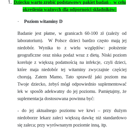
Dziecku warto zrobić podstawowy pakiet badań -
w celu
określenia ważnych dla odporności składników:
·
Poziom witaminy D
Badanie jest płatne, w granicach 60-100 zł (zależy od
laboratorium).
W Polsce dzieci bardzo często mają jej
niedobór. Wynika to z wielu względów: położenie
geograficzne oraz niska podaż wraz z dietą. Niski poziom
koreluje z większą podatnością na infekcje, czyli dzieci,
które maja niedobór tej witaminy zwyczajnie częściej
chorują. Zatem Mamo, Tato sprawdź jaki poziom ma
Twoje dziecko, żebyś mógł odpowiednio suplementować
lek w sposób adekwatny do jej poziomu. Pamiętajmy, że
suplementacja dostosowana powinna być:
- do jej aktualnego poziomu we krwi – przy dużym
niedoborze lekarz zaleci większą dawkę niż standardowo
się zaleca; przy wyrównanym poziomie inną, itp.