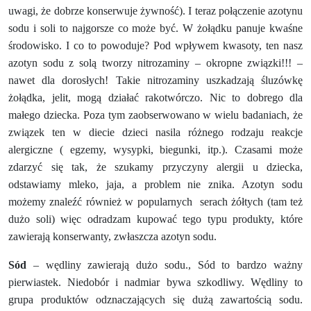
uwagi, że dobrze konserwuje żywność). I teraz połączenie azotynu
sodu i soli to najgorsze co może być. W żołądku panuje kwaśne
środowisko. I co to powoduje? Pod wpływem kwasoty, ten nasz
azotyn sodu z solą tworzy nitrozaminy – okropne związki!!! –
nawet dla dorosłych! Takie nitrozaminy uszkadzają śluzówkę
żołądka, jelit, mogą działać rakotwórczo. Nic to dobrego dla
małego dziecka. Poza tym zaobserwowano w wielu badaniach, że
związek ten w diecie dzieci nasila różnego rodzaju reakcje
alergiczne ( egzemy, wysypki, biegunki, itp.). Czasami może
zdarzyć się tak, że szukamy przyczyny alergii u dziecka,
odstawiamy mleko, jaja, a problem nie znika. Azotyn sodu
możemy znaleźć również w popularnych
serach żółtych (tam też
dużo soli) więc odradzam kupować tego typu produkty, które
zawierają konserwanty, zwłaszcza azotyn sodu.
Sód
– wędliny zawierają dużo sodu., Sód to bardzo ważny
pierwiastek. Niedobór i nadmiar bywa szkodliwy. Wędliny to
grupa produktów odznaczających się dużą zawartością sodu.