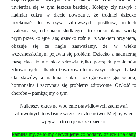
utwierdza się w tym jeszcze bardziej. Kolejny zły nawyk :
nadmiar cukru w diecie powoduje, że trudniej dziecko
przekonać do warzyw, zdrowszych posiłków, maluch
uzależnia się od smaku słodkiego i to słodkie dania wiodą
prym przez kolejne lata; dziecko rośnie i z wiekiem przybiera,
okazuje się że nagle zauważamy, że w wieku
wczesnoszkolnym pojawia się problem. Dziecko z nadmierną
masą ciała to nie okaz zdrowia tylko początek problemów
zdrowotnych – tkanka tłuszczowa to magazyn toksyn, balast
dla stawów, a nadmiar cukru rozregulowuje gospodarkę
hormonalną i zaczynają się problemy zdrowotne. Otyłość to
choroba – pamiętajmy o tym.
Najlepszy okres na wpojenie prawidłowych zachowań
zdrowotnych to właśnie wczesne dzieciństwo. Miejmy więc
wpływ na to co je nasze dziecko.
Pamiętajmy, że to my decydujemy co podamy dziecku na dany