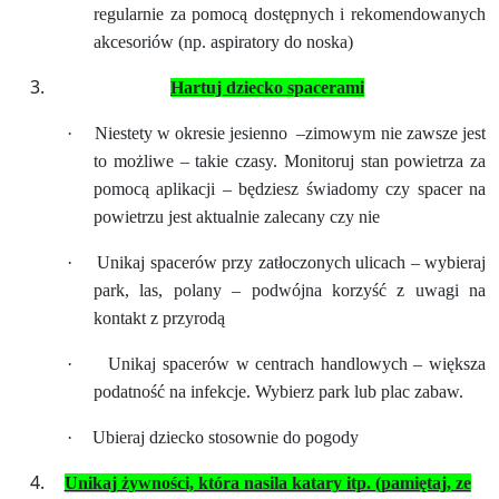
regularnie za pomocą dostępnych i rekomendowanych
akcesoriów (np. aspiratory do noska)
Hartuj dziecko spacerami
·
Niestety w okresie jesienno
–zimowym nie zawsze jest
to możliwe – takie czasy. Monitoruj stan powietrza za
pomocą aplikacji – będziesz świadomy czy spacer na
powietrzu jest aktualnie zalecany czy nie
·
Unikaj spacerów przy zatłoczonych ulicach – wybieraj
park, las, polany – podwójna korzyść z uwagi na
kontakt z przyrodą
·
Unikaj spacerów w centrach handlowych – większa
podatność na infekcje. Wybierz park lub plac zabaw.
·
Ubieraj dziecko stosownie do pogody
Unikaj żywności, która nasila katary itp. (pamiętaj, ze