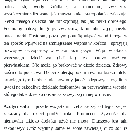
poleca się wody źródlane, a mineralne, zwłaszcza
wysokozmineralizowane jak muszynianka, staropolanka zakazuje.
Nerki małego dziecka nie funkcjonują tak jak nerki dorosłego.
Fosforany należą do grupy związków, które obciążają , ciężką
pracą" nerki. Fosforany poza tym potrafią wiązać wapń i mogą w
ten sposób wpływać na zmniejszenie wapnia w kośćcu – sprzyjają
rozwojowi osteoporozy w wieku późniejszym. Wapń w okresie
wczesnego dzieciństwa (1-7 lat) jest bardzo ważnym
pierwiastkiem! Nie może go brakować w diecie dziecka. Zdrowy
kościec to podstawa. Dzieci z alergią pokarmową na białka mleka
krowiego tym bardziej nie powinny jadać sklepowych wędlin z
uwagi na szkodliwe działanie fosforanów na przyswajanie wapnia,
którego takie dziecko dostarcza zazwyczaj mniej w diecie.
Azotyn sodu
- przede wszystkim trzeba zacząć od tego, że jest
zakazany dla dzieci poniżej roku. Producenci żywności dla
niemowląt takiego dodatku użyć nie mogą. Dlaczego jest taki
szkodliwy? Otóż wędliny same w sobie zawierają dużo soli (z