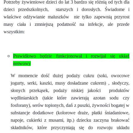
Potrzeby żywieniowe dzieci do lat 3 bardzo się różnią od tych dla
dzieci przedszkolnych,
starszych i dorosłych. Świadome i
właściwe odżywianie maluszków
nie tylko zapewnią przyrost
masy ciała i zmniejszą podatność na infekcje, ale przede
wszystkim:
Prawidłowo będzie funkcjonował i rozwijał się układ
nerwowy
W momencie dość dużej podaży cukru (soki, owocowe
jogurty, serki, kaszki, musy dosładzane cukrem) , słodyczy,
słonych przekąsek, podaży niskiej jakości
produktów
wędliniarskich (takie które zawierają azotan sodu czy
fosforany), serów topionych, dań z puszki, żywności bogatej w
substancje dodatkowe (kolorowe draże, płatki śniadaniowe,
napoje, cukierki z musami, itp.) dziecku zaczyna brakować
składników, które przyczyniają się do rozwoju układu