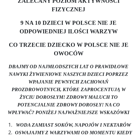
ZALECANY POZIOM AKTYWNOŚCI
FIZYCZNEJ
9 NA 10 DZIECI W POLSCE NIE JE
ODPOWIEDNIEJ ILOŚCI WARZYW
CO TRZECIE DZIECKO W POLSCE NIE JE
OWOCÓW
DBAJMY OD NAJMŁODSZYCH LAT O PRAWIDŁOWE
NAWYKI ŻYWIENIOWE NASZYCH DZIECI POPRZEZ
WPAJANIE PEWNYCH ZACHOWAŃ
PROZDROWOTNYCH, KTÓRE ZAPROCENTUJĄ W
ŻYCIU DOROSŁYM! ZDROWY MALUCH TO
POTENCJALNIE ZDROWY DOROSŁY! NA CO
WPŁYWAĆ? PONIŻEJ NAJWAŻNIEJSZE WSKAZÓWKI
WODA ZAMIAST SOKÓW, NAPOJÓW I NEKTARÓW
OSWAJAJMY Z WARZYWAMI OD MOMENTU KIEDY