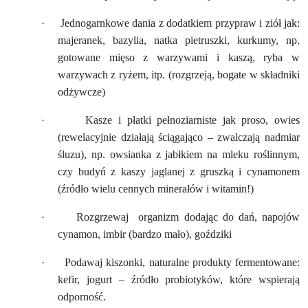
·
Jednogarnkowe dania z dodatkiem przypraw i ziół jak:
majeranek, bazylia, natka pietruszki, kurkumy, np.
gotowane mięso z warzywami i kaszą, ryba w
warzywach z ryżem, itp. (rozgrzeją, bogate w składniki
odżywcze)
·
Kasze i płatki pełnoziarniste jak proso, owies
(rewelacyjnie działają ściągająco – zwalczają nadmiar
śluzu), np. owsianka z jabłkiem na mleku roślinnym,
czy budyń z kaszy jaglanej z gruszką i cynamonem
(źródło wielu cennych minerałów i witamin!)
·
Rozgrzewaj
organizm dodając do dań, napojów
cynamon, imbir (bardzo mało), goździki
·
Podawaj kiszonki, naturalne produkty fermentowane:
kefir, jogurt – źródło probiotyków, które wspierają
odporność.