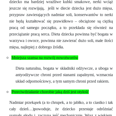
dziecko ma bardziej wrażliwe kubki smakowe, nerki wciąż
jeszcze się rozwijają,
jeśli w diecie dziecka jest dużo mięsa,
przypraw zawierających nadmiar soli, konserwantów to nerki
nie będą kształtować się prawidłowo – obciążone są ciężką
pracą od samego początku, a to przekłada się również na
przeciążanie pracą serca. Dieta dziecka powinna być bogata w
warzywa i owoce, powinna nie zawierać dużo soli, małe ilości
mięsa, najlepiej z dobrego źródła.
Mniejsza szansa na rozwój nowotworów
Dieta naturalna, bogata w składniki odżywcze, a uboga w
antyodżywcze chroni przed stanami zapalnymi, wzmacnia
układ odpornościowy, a tym samym chroni przed rakiem.
Przeciwdziałanie chorobie jaką dziś jest otyłość
Nadmiar przekąsek (a to chrupek, a to jabłko, a to ciastko i tak
cały dzień…)powoduje, że dziecko przestaje odróżniać
sygnały głodu i
zaczyna jeść mechanicznie. Wraz z wiekiem