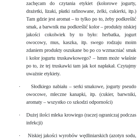
zachęcam do czytania etykiet (kolorowe jogurty,
drażetki, lizaki, płatki rafinowane, żelki, cukierki, itp.)
Tam gdzie jest aromat – to tylko po to, żeby podkreślić
smak, a barwnik ma podkreślić kolor – produkty niskiej
jakości cokolwiek by to było: herbatka, jogurt
owocowy, mus, kaszka, itp. swego rodzaju moim
zdaniem produkty oszukane bo po co wzmacniać smak
i kolor jogurtu truskawkowego? – hmm może właśnie
po to, że tej truskawki tam jak kot napłakał. Czytajmy
uważnie etykiety.
·
Słodkiego nabiału – serki smakowe, jogurty pseudo
owocowe, mleczne kanapki, itp. (cukier, barwniki,
aromaty – wszystko co szkodzi odporności)
·
Dużej ilości mleka krowiego (raczej ograniczaj podczas
infekcji)
·
Niskiej jakości wyrobów wędliniarskich (azotyn sodu,