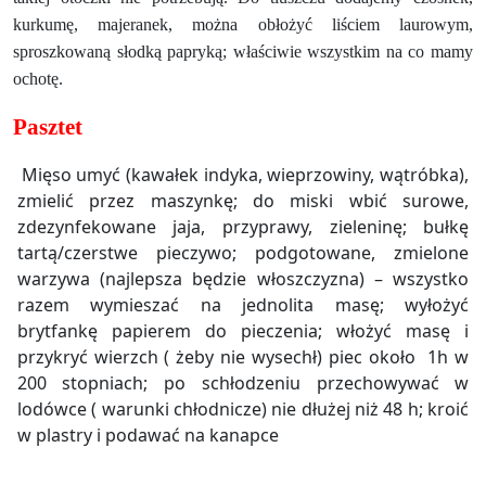
kurkumę, majeranek, można obłożyć liściem laurowym,
sproszkowaną słodką papryką; właściwie wszystkim na co mamy
ochotę.
Pasztet
Mięso umyć (kawałek indyka, wieprzowiny, wątróbka),
zmielić przez maszynkę; do miski wbić surowe,
zdezynfekowane jaja, przyprawy, zieleninę; bułkę
tartą/czerstwe pieczywo; podgotowane, zmielone
warzywa (najlepsza będzie włoszczyzna) – wszystko
razem wymieszać na jednolita masę; wyłożyć
brytfankę papierem do pieczenia; włożyć masę i
przykryć wierzch ( żeby nie wysechł) piec około
1h w
200 stopniach; po schłodzeniu przechowywać w
lodówce ( warunki chłodnicze) nie dłużej niż 48 h; kroić
w plastry i podawać na kanapce