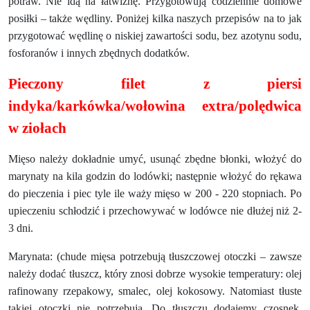
potraw. Nie idą na łatwiznę. Przygotowują codziennie domowe
posiłki – także wędliny. Poniżej kilka naszych przepisów na to jak
przygotować wędlinę o niskiej zawartości sodu, bez azotynu sodu,
fosforanów i innych zbędnych dodatków.
Pieczony filet z piersi
indyka/karkówka/wołowina extra/polędwica
w ziołach
Mięso należy dokładnie umyć, usunąć zbędne błonki, włożyć do
marynaty na kila godzin do lodówki; następnie włożyć do rękawa
do pieczenia i piec tyle ile waży mięso w 200 - 220 stopniach. Po
upieczeniu schłodzić i przechowywać w lodówce nie dłużej niż 2-
3 dni.
Marynata: (chude mięsa potrzebują tłuszczowej otoczki – zawsze
należy dodać tłuszcz, który znosi dobrze wysokie temperatury: olej
rafinowany rzepakowy, smalec, olej kokosowy. Natomiast tłuste
takiej otoczki nie potrzebują. Do tłuszczu dodajemy czosnek,