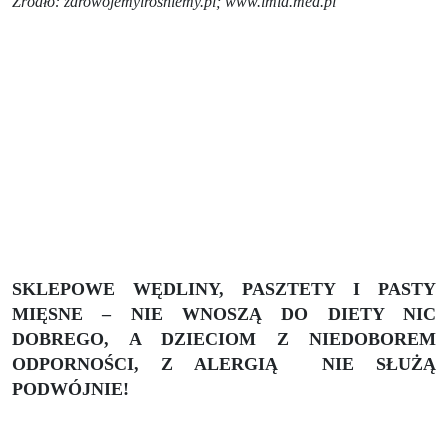
Źródło: zdrowojemyirośniemy.pl; www.imid.med.pl
SKLEPOWE WĘDLINY, PASZTETY I PASTY
MIĘSNE – NIE WNOSZĄ DO DIETY NIC
DOBREGO, A DZIECIOM Z NIEDOBOREM
ODPORNOŚCI, Z ALERGIĄ
NIE SŁUŻĄ
PODWÓJNIE!