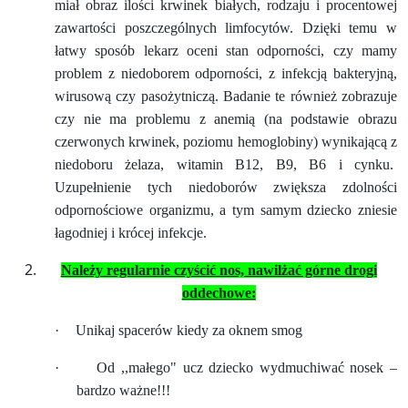
miał obraz ilości krwinek białych, rodzaju i procentowej
zawartości poszczególnych limfocytów. Dzięki temu w
łatwy sposób lekarz oceni stan odporności, czy mamy
problem z niedoborem odporności, z infekcją bakteryjną,
wirusową czy pasożytniczą. Badanie te również zobrazuje
czy nie ma problemu z anemią (na podstawie obrazu
czerwonych krwinek, poziomu hemoglobiny) wynikającą z
niedoboru żelaza, witamin B12, B9, B6 i cynku.
Uzupełnienie tych niedoborów zwiększa zdolności
odpornościowe organizmu, a tym samym dziecko zniesie
łagodniej i krócej infekcje.
Należy regularnie czyścić nos, nawilżać górne drogi
oddechowe:
·
Unikaj spacerów kiedy za oknem smog
·
Od ,,małego" ucz dziecko wydmuchiwać nosek –
bardzo ważne!!!