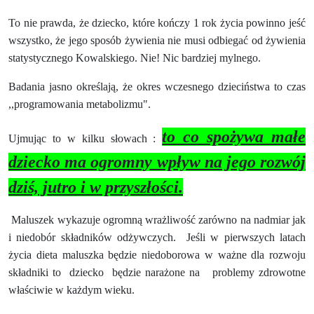
To nie prawda, że dziecko, które kończy 1 rok życia powinno jeść
wszystko, że jego sposób żywienia nie musi odbiegać od żywienia
statystycznego Kowalskiego. Nie! Nic bardziej mylnego.
Badania jasno określają, że okres wczesnego dzieciństwa to czas
,,programowania metabolizmu".
to co spożywa małe
Ujmując to w kilku słowach :
dziecko ma ogromny wpływ na jego rozwój
dziś, jutro i w przyszłości.
Maluszek wykazuje ogromną wrażliwość zarówno na nadmiar jak
i niedobór składników odżywczych.
Jeśli w pierwszych latach
życia dieta maluszka będzie niedoborowa w ważne dla rozwoju
składniki to
dziecko
będzie narażone na
problemy zdrowotne
właściwie w każdym wieku.