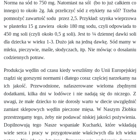
Norma na sód to 750 mg. Natomiast na sól
(bo to już całkiem co
innego) to około 2g. Jak przeliczyć sód z etykiety na sól? Trzeba
pomnożyć zawartość sodu
przez 2,5. Przykład: szynka wieprzowa
w plasterku 15 g zawiera
około 180 mg sodu, czyli odpowiada to
450 mg soli (czyli około 0,5 g soli). Jest to ¼ dziennej dawki soli
dla dziecka w wieku 1-3. Dużo jak na jedną dawkę. Sód mamy w
mleku, pieczywie, maśle, słodyczach, itp. Nie mówiąc o dosalaniu
codziennych potraw.
Produkcja wędlin od czasu kiedy weszliśmy do Unii Europejskiej
rządzi się gorszymi normami i dlatego coraz częściej narzekamy na
ich jakość. Przewodnione, nafaszerowane wieloma zbędnymi
dodatkami, kilka dni w lodówce i nie nadają się do niczego. Z
uwagi, że małe dziecko to nie dorosły warto w diecie uwzględnić
zamiast sklepowych wędlin pieczone mięsa. W Naszym Żłobku
przestrzegamy tego, żeby nie podawać niskiej jakości pożywienia.
Dopilnowują tego Nasze wspaniałe Kucharki, które wkładają
wiele serca i pracy w przygotowanie właściwych dla ich wieku