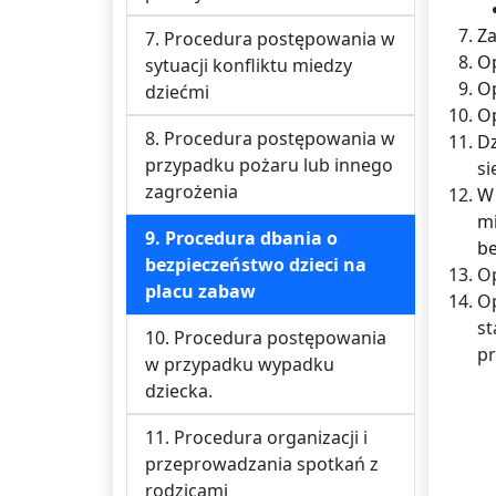
Za
7. Procedura postępowania w
Op
sytuacji konfliktu miedzy
Op
dziećmi
Op
8. Procedura postępowania w
Dz
przypadku pożaru lub innego
si
zagrożenia
W
m
9. Procedura dbania o
be
bezpieczeństwo dzieci na
Op
placu zabaw
O
s
10. Procedura postępowania
pr
w przypadku wypadku
dziecka.
11. Procedura organizacji i
przeprowadzania spotkań z
rodzicami