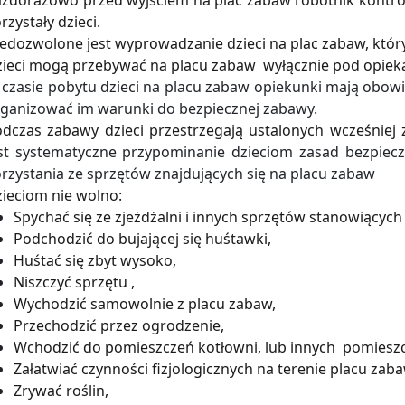
żdorazowo przed wyjściem na plac zabaw robotnik kontrol
rzystały dzieci.
edozwolone jest wyprowadzanie dzieci na plac zabaw, który
ieci mogą przebywać na placu zabaw wyłącznie pod opieką 
czasie pobytu dzieci na placu zabaw opiekunki mają obow
ganizować im warunki do bezpiecznej zabawy.
dczas zabawy dzieci przestrzegają ustalonych wcześniej
st systematyczne przypominanie dzieciom zasad bezpiec
rzystania ze sprzętów znajdujących się na placu zabaw
ieciom nie wolno:
Spychać się ze zjeżdżalni i innych sprzętów stanowiący
Podchodzić do bujającej się huśtawki,
Huśtać się zbyt wysoko,
Niszczyć sprzętu ,
Wychodzić samowolnie z placu zabaw,
Przechodzić przez ogrodzenie,
Wchodzić do pomieszczeń kotłowni, lub innych pomiesz
Załatwiać czynności fizjologicznych na terenie placu zaba
Zrywać roślin,