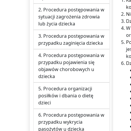
Ka
ko
2. Procedura postępowania w
Ni
sytuacji zagrożenia zdrowia
Dz
lub życia dziecka
W 
or
3. Procedura postępowania w
Po
przypadku zaginięcia dziecka
je
4. Procedura postępowania w
ko
przypadku pojawienia się
Dz
objawów chorobowych u
dziecka
5. Procedura organizacji
posiłków i dbania o dietę
dzieci
6. Procedura postępowania w
przypadku wykrycia
pasożytów u dziecka