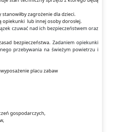
uje stan techniczny sprzętu z którego będą
 stanowiłby zagrożenie dla dzieci.
opiekunki lub innej osoby dorosłej.
iązek czuwać nad ich bezpieczeństwem oraz
 zasad bezpieczeństwa.
Zadaniem opiekunki
znego przebywania na świeżym powietrzu i
ch wyposażenie placu zabaw
czeń gospodarczych,
w,