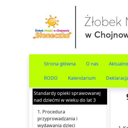
Strona główna
O nas
Aktualno
RODO
Kalendarium
Deklaracj
Standardy opieki sprawowanej
nad dziećmi w wieku do lat 3
1. Procedura
przyprowadzania i
wydawania dzieci