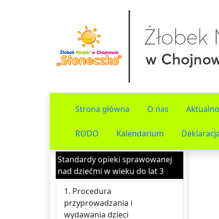
Strona główna
O nas
Aktualno
RODO
Kalendarium
Deklaracj
Standardy opieki sprawowanej
nad dziećmi w wieku do lat 3
1. Procedura
przyprowadzania i
wydawania dzieci