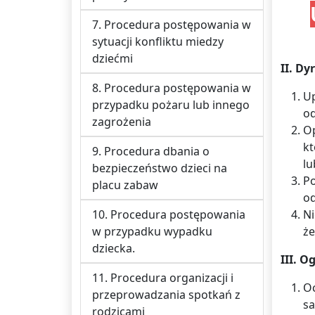
7. Procedura postępowania w
sytuacji konfliktu miedzy
dziećmi
II. D
8. Procedura postępowania w
U
przypadku pożaru lub innego
od
zagrożenia
Op
kt
9. Procedura dbania o
lu
bezpieczeństwo dzieci na
Po
placu zabaw
od
10. Procedura postępowania
Ni
w przypadku wypadku
że
dziecka.
III. O
11. Procedura organizacji i
Oc
przeprowadzania spotkań z
sa
rodzicami