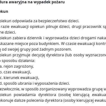
dura awaryjna na wypadek pożaru
iekun
iekun odpowiada za bezpieczeństwo dzieci.
razie ewakuacji opiekun pilnuje dzieci, drugi pracownik 
ne dzieci.
iekun zabiera dziennik i wyprowadza dzieci drogami na
kazane miejsce poza budynkiem. W czasie ewakuacji kontrol
ę od swojej grupy pod żadnym pozorem.
iekun przyjmuje decyzję dyrektora (lub osoby wyznaczon
 sposobu działania:
rejon zagrożony,
czas ewakuacji,
kierunek ewakuacji,
sposób ubrania i wyposażenia dzieci.
ezwłocznie, w sposób zorganizowany wyprowadza grupę w
piekun powiadamia dyrektora (osobę kierującą ewakuac
konuje dalsze polecenia dyrektora (osoby kierującej ewaku