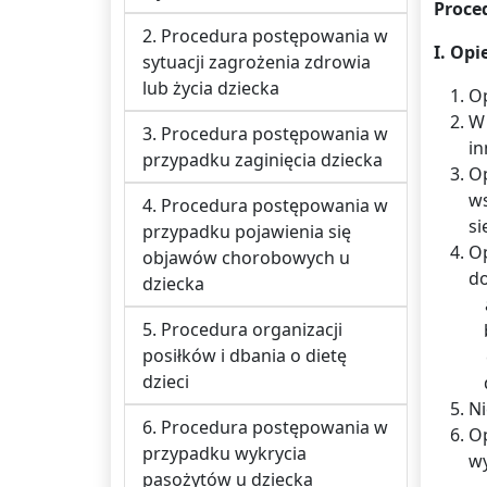
Proce
2. Procedura postępowania w
I. Op
sytuacji zagrożenia zdrowia
lub życia dziecka
Op
W 
3. Procedura postępowania w
in
przypadku zaginięcia dziecka
Op
ws
4. Procedura postępowania w
si
przypadku pojawienia się
Op
objawów chorobowych u
do
dziecka
5. Procedura organizacji
posiłków i dbania o dietę
dzieci
Ni
6. Procedura postępowania w
O
przypadku wykrycia
wy
pasożytów u dziecka