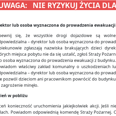
UWAGA: NIE RYZYKUJ ŻYCIA DL
yrektor lub osoba wyznaczona do prowadzenia ewakuacj
pewnij się, że wszystkie drogi dojazdowe są wolne
powiedzialna – dyrektor lub osoba wyznaczona do prowad
iekunowie zgłaszają nazwiska brakujących dzieci dyrek
órych miejsca pobytu nie da się ustalić, zgłoś Straży Pożarn
b osoba wyznaczona do prowadzenia ewakuacji z budynku.
wiadom właściwy zakład komunalny o uszkodzeniach lub
powiedzialna – dyrektor lub osoba wyznaczona do prowad
e pozwól dzieciom ani pracownikom powrócić do budynku, d
 zagrożenie minęło.
gień w pobliżu
eń konieczność uruchomienia jakiejkolwiek akcji. Jeśli ni
lach. Powiadom odpowiednią komendę Straży Pożarnej. O