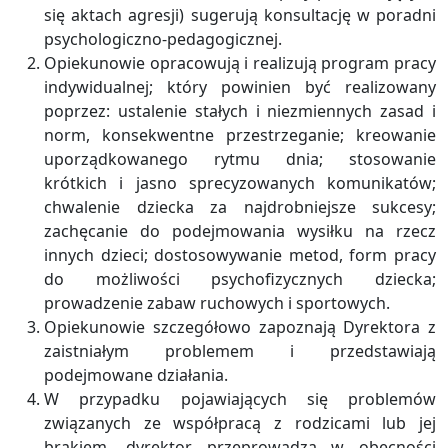
się aktach agresji) sugerują konsultację w poradni
psychologiczno-pedagogicznej.
Opiekunowie opracowują i realizują program pracy
indywidualnej; który powinien być realizowany
poprzez: ustalenie stałych i niezmiennych zasad i
norm, konsekwentne przestrzeganie; kreowanie
uporządkowanego rytmu dnia; stosowanie
krótkich i jasno sprecyzowanych komunikatów;
chwalenie dziecka za najdrobniejsze sukcesy;
zachęcanie do podejmowania wysiłku na rzecz
innych dzieci; dostosowywanie metod, form pracy
do możliwości psychofizycznych dziecka;
prowadzenie zabaw ruchowych i sportowych.
Opiekunowie szczegółowo zapoznają Dyrektora z
zaistniałym problemem i przedstawiają
podejmowane działania.
W przypadku pojawiających się problemów
związanych ze współpracą z rodzicami lub jej
brakiem, dyrektor przeprowadza w obecności