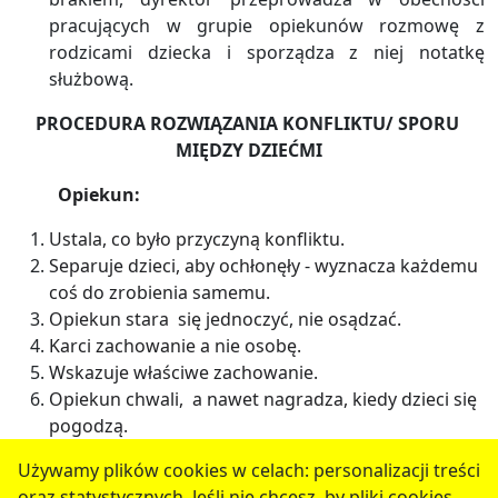
pracujących w grupie opiekunów rozmowę z
rodzicami dziecka i sporządza z niej notatkę
służbową.
PROCEDURA ROZWIĄZANIA KONFLIKTU/ SPORU
MIĘDZY DZIEĆMI
Opiekun:
Ustala, co było przyczyną konfliktu.
Separuje dzieci, aby ochłonęły - wyznacza każdemu
coś do zrobienia samemu.
Opiekun stara się jednoczyć, nie osądzać.
Karci zachowanie a nie osobę.
Wskazuje właściwe zachowanie.
Opiekun chwali, a nawet nagradza, kiedy dzieci się
pogodzą.
Używamy plików cookies w celach: personalizacji treści
oraz statystycznych. Jeśli nie chcesz, by pliki cookies