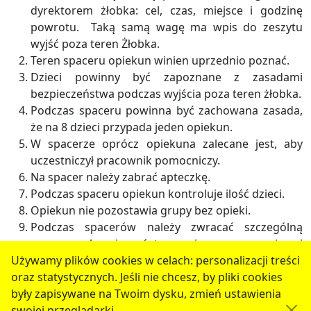
dyrektorem żłobka: cel, czas, miejsce i godzinę
powrotu. Taką samą wagę ma wpis do zeszytu
wyjść poza teren Żłobka.
Teren spaceru opiekun winien uprzednio poznać.
Dzieci powinny być zapoznane z zasadami
bezpieczeństwa podczas wyjścia poza teren żłobka.
Podczas spaceru powinna być zachowana zasada,
że na 8 dzieci przypada jeden opiekun.
W spacerze oprócz opiekuna zalecane jest, aby
uczestniczył pracownik pomocniczy.
Na spacer należy zabrać apteczkę.
Podczas spaceru opiekun kontroluje ilość dzieci.
Opiekun nie pozostawia grupy bez opieki.
Podczas spacerów należy zwracać szczególną
uwagę na bezpieczeństwo związane z przepisami
ruchu drogowego.
Używamy plików cookies w celach: personalizacji treści
oraz statystycznych. Jeśli nie chcesz, by pliki cookies
serwis jest częścią portalu miejskiego
www.chojnow.eu
były zapisywane na Twoim dysku, zmień ustawienia
przygotowanego przez
MEDIART
(w
CMS
) © przy
swojej przeglądarki.