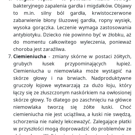
bakteryjnego zapalenia gardła i migdałków. Objawy
to m.in. silny ból gardła, krwistoczerwone
zabarwienie błony śluzowej gardła, ropny wysięk,
wysoka gorączka. Leczenie wymaga zastosowania
antybiotyku. Dziecko nie powinno być w żłobku, aż
do momentu całkowitego wyleczenia, ponieważ
choroba jest zaraźliwa.
Ciemieniucha
- zmiany skórne w postaci żółtych,
grubych łusek przypominających łupież.
Ciemieniucha u niemowlaka może wystąpić na
skórze głowy i na brwiach. Nadproduktywne
gruczoły łojowe wytwarzają za dużo łoju, który
łączy się ze złuszczonym naskórkiem na owłosionej
skórze głowy. To dlatego po zaschnięciu na główce
niemowlaka tworzą się żółte łuski. Choć
ciemieniucha nie jest uciążliwa, a łuski nie swędzą,
schorzenia nie należy lekceważyć. Zalegające płatki
w przyszłości mogą doprowadzić do problemów ze