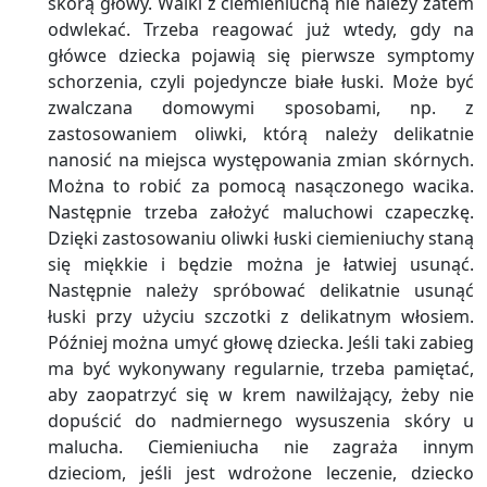
skórą głowy. Walki z ciemieniuchą nie należy zatem
odwlekać. Trzeba reagować już wtedy, gdy na
główce dziecka pojawią się pierwsze symptomy
schorzenia, czyli pojedyncze białe łuski. Może być
zwalczana domowymi sposobami, np. z
zastosowaniem oliwki, którą należy delikatnie
nanosić na miejsca występowania zmian skórnych.
Można to robić za pomocą nasączonego wacika.
Następnie trzeba założyć maluchowi czapeczkę.
Dzięki zastosowaniu oliwki łuski ciemieniuchy staną
się miękkie i będzie można je łatwiej usunąć.
Następnie należy spróbować delikatnie usunąć
łuski przy użyciu szczotki z delikatnym włosiem.
Później można umyć głowę dziecka. Jeśli taki zabieg
ma być wykonywany regularnie, trzeba pamiętać,
aby zaopatrzyć się w krem nawilżający, żeby nie
dopuścić do nadmiernego wysuszenia skóry u
malucha. Ciemieniucha nie zagraża innym
dzieciom, jeśli jest wdrożone leczenie, dziecko