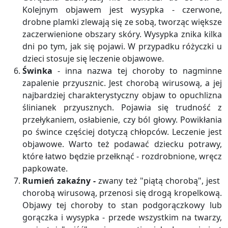
Kolejnym objawem jest wysypka - czerwone,
drobne plamki zlewają się ze sobą, tworząc większe
zaczerwienione obszary skóry. Wysypka znika kilka
dni po tym, jak się pojawi. W przypadku różyczki u
dzieci stosuje się leczenie objawowe.
Świnka
- inna nazwa tej choroby to nagminne
zapalenie przyusznic. Jest chorobą wirusową, a jej
najbardziej charakterystyczny objaw to opuchlizna
ślinianek przyusznych. Pojawia się trudność z
przełykaniem, osłabienie, czy ból głowy. Powikłania
po śwince częściej dotyczą chłopców. Leczenie jest
objawowe. Warto też podawać dziecku potrawy,
które łatwo będzie przełknąć - rozdrobnione, wręcz
papkowate.
Rumień zakaźny -
zwany też "piątą chorobą", jest
chorobą wirusową, przenosi się drogą kropelkową.
Objawy tej choroby to stan podgorączkowy lub
gorączka i wysypka - przede wszystkim na twarzy,