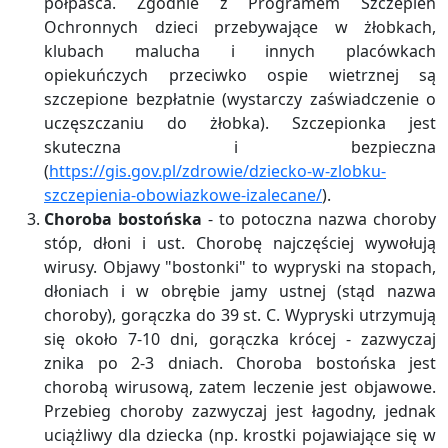
półpaśca. Zgodnie z Programem Szczepień
Ochronnych dzieci przebywające w żłobkach,
klubach malucha i innych placówkach
opiekuńczych przeciwko ospie wietrznej są
szczepione bezpłatnie (wystarczy zaświadczenie o
uczęszczaniu do żłobka). Szczepionka jest
skuteczna i bezpieczna
(
https://gis.gov.pl/zdrowie/dziecko-w-zlobku-
szczepienia-obowiazkowe-izalecane/
).
Choroba bostońska
- to potoczna nazwa choroby
stóp, dłoni i ust. Chorobę najczęściej wywołują
wirusy. Objawy "bostonki" to wypryski na stopach,
dłoniach i w obrębie jamy ustnej (stąd nazwa
choroby), gorączka do 39 st. C. Wypryski utrzymują
się około 7-10 dni, gorączka krócej - zazwyczaj
znika po 2-3 dniach. Choroba bostońska jest
chorobą wirusową, zatem leczenie jest objawowe.
Przebieg choroby zazwyczaj jest łagodny, jednak
uciążliwy dla dziecka (np. krostki pojawiające się w