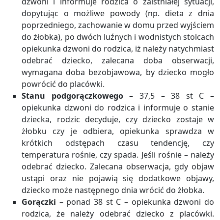
dzwoni i informuje rodzica o zaistniałej sytuacji,
dopytując o możliwe powody (np. dieta z dnia
poprzedniego, zachowanie w domu przed wyjściem
do żłobka), po dwóch luźnych i wodnistych stolcach
opiekunka dzwoni do rodzica, iż należy natychmiast
odebrać dziecko, zalecana doba obserwacji,
wymagana doba bezobjawowa, by dziecko mogło
powrócić do placówki.
Stanu podgorączkowego
– 37,5 – 38 st C –
opiekunka dzwoni do rodzica i informuje o stanie
dziecka, rodzic decyduje, czy dziecko zostaje w
żłobku czy je odbiera, opiekunka sprawdza w
krótkich odstępach czasu tendencję, czy
temperatura rośnie, czy spada. Jeśli rośnie – należy
odebrać dziecko. Zalecana obserwacja, gdy objaw
ustąpi oraz nie pojawią się dodatkowe objawy,
dziecko może następnego dnia wrócić do żłobka.
Gorączki
– ponad 38 st C – opiekunka dzwoni do
rodzica, że należy odebrać dziecko z placówki.