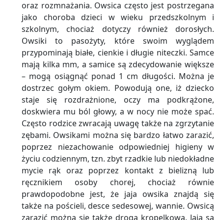
oraz rozmnażania. Owsica często jest postrzegana
jako choroba dzieci w wieku przedszkolnym i
szkolnym, chociaż dotyczy również dorosłych.
Owsiki to pasożyty, które swoim wyglądem
przypominają białe, cienkie i długie niteczki. Samce
mają kilka mm, a samice są zdecydowanie większe
– mogą osiągnąć ponad 1 cm długości. Można je
dostrzec gołym okiem. Powodują one, iż dziecko
staje się rozdrażnione, oczy ma podkrążone,
doskwiera mu ból głowy, a w nocy nie może spać.
Często rodzice zwracają uwagę także na zgrzytanie
zębami. Owsikami można się bardzo łatwo zarazić,
poprzez niezachowanie odpowiedniej higieny w
życiu codziennym, tzn. zbyt rzadkie lub niedokładne
mycie rąk oraz poprzez kontakt z bielizną lub
ręcznikiem osoby chorej, chociaż równie
prawdopodobne jest, że jaja owsika znajdą się
także na pościeli, desce sedesowej, wannie. Owsicą
zarazić można się także drogą kropelkową. Jaja są