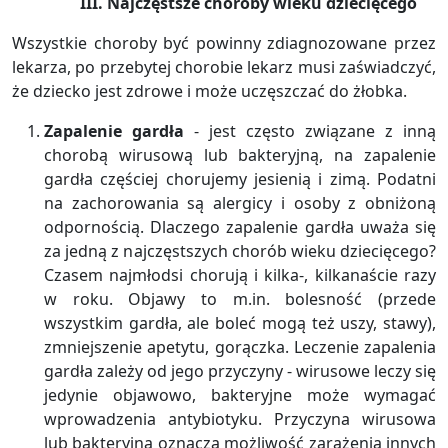
III. Najczęstsze choroby wieku dziecięcego
Wszystkie choroby być powinny zdiagnozowane przez
lekarza, po przebytej chorobie lekarz musi zaświadczyć,
że dziecko jest zdrowe i może uczęszczać do żłobka.
Zapalenie gardła
- jest często związane z inną
chorobą wirusową lub bakteryjną, na zapalenie
gardła częściej chorujemy jesienią i zimą. Podatni
na zachorowania są alergicy i osoby z obniżoną
odpornością. Dlaczego zapalenie gardła uważa się
za jedną z najczęstszych chorób wieku dziecięcego?
Czasem najmłodsi chorują i kilka-, kilkanaście razy
w roku. Objawy to m.in. bolesność (przede
wszystkim gardła, ale boleć mogą też uszy, stawy),
zmniejszenie apetytu, gorączka. Leczenie zapalenia
gardła zależy od jego przyczyny - wirusowe leczy się
jedynie objawowo, bakteryjne może wymagać
wprowadzenia antybiotyku. Przyczyna wirusowa
lub bakteryjna oznacza możliwość zarażenia innych