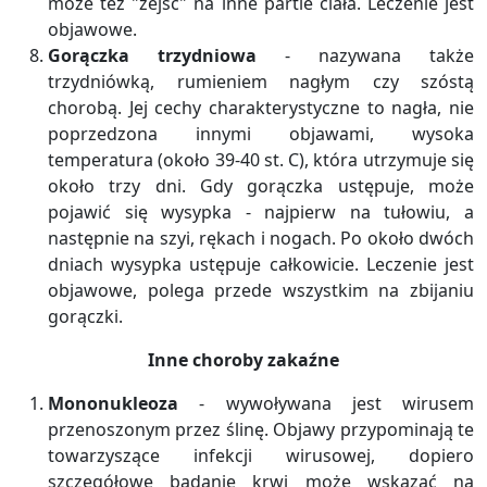
może też "zejść" na inne partie ciała. Leczenie jest
objawowe.
Gorączka trzydniowa
- nazywana także
trzydniówką, rumieniem nagłym czy szóstą
chorobą. Jej cechy charakterystyczne to nagła, nie
poprzedzona innymi objawami, wysoka
temperatura (około 39-40 st. C), która utrzymuje się
około trzy dni. Gdy gorączka ustępuje, może
pojawić się wysypka - najpierw na tułowiu, a
następnie na szyi, rękach i nogach. Po około dwóch
dniach wysypka ustępuje całkowicie. Leczenie jest
objawowe, polega przede wszystkim na zbijaniu
gorączki.
Inne choroby zakaźne
Mononukleoza
- wywoływana jest wirusem
przenoszonym przez ślinę. Objawy przypominają te
towarzyszące infekcji wirusowej, dopiero
szczegółowe badanie krwi może wskazać na