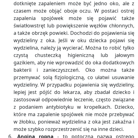
dotknięte zapaleniem może być jedno oko, ale z
czasem może objąć oboje oczu. W postaci ostrej
zapalenia spojówek może się pojawić także
światłowstręt lub powiększenie węzłów chłonnych,
a także obrzęk powieki. Dochodzi do pojawienia się
wydzieliny z oka. Jeśli w oku dziecka pojawi się
wydzielina, należy ją wycierać. Można to robić tylko
czystą chusteczką higieniczną lub jałowym
gazikiem, aby nie wprowadzić do oka dodatkowych
bakterii i zanieczyszczeń. Oko można także
przemywać solą fizjologiczną, co ułatwi usuwanie
wydzieliny. W przypadku pojawienia się wydzieliny,
lepiej jest pójść do lekarza, aby zbadał dziecko i
zastosował odpowiednie leczenie, często związane
z podaniem antybiotyku w kropelkach. Dziecko,
które ma zapalenie spojówek nie może przebywać
w żłobku, ponieważ wydzielina z oka jest zakaźna i
może szybko rozprzestrzenić się na inne dzieci.
Angina ropna
- to potoczna nazwa ostrego