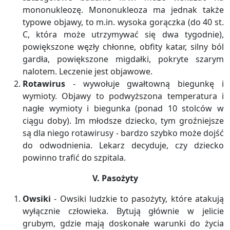
mononukleozę. Mononukleoza ma jednak także
typowe objawy, to m.in. wysoka gorączka (do 40 st.
C, która może utrzymywać się dwa tygodnie),
powiększone węzły chłonne, obfity katar, silny ból
gardła, powiększone migdałki, pokryte szarym
nalotem. Leczenie jest objawowe.
Rotawirus
- wywołuje gwałtowną biegunkę i
wymioty. Objawy to podwyższona temperatura i
nagłe wymioty i biegunka (ponad 10 stolców w
ciągu doby). Im młodsze dziecko, tym groźniejsze
są dla niego rotawirusy - bardzo szybko może dojść
do odwodnienia. Lekarz decyduje, czy dziecko
powinno trafić do szpitala.
V. Pasożyty
Owsiki
- Owsiki ludzkie to pasożyty, które atakują
wyłącznie człowieka. Bytują głównie w jelicie
grubym, gdzie mają doskonałe warunki do życia