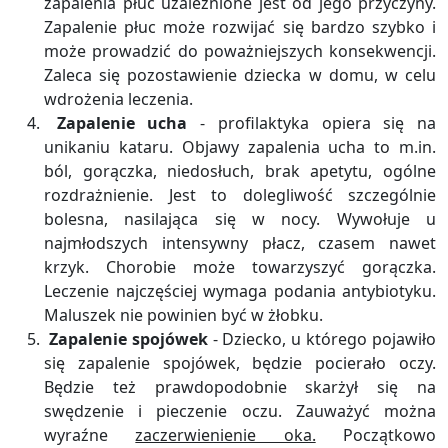
zapalenia płuc uzależnione jest od jego przyczyny.
Zapalenie płuc może rozwijać się bardzo szybko i
może prowadzić do poważniejszych konsekwencji.
Zaleca się pozostawienie dziecka w domu, w celu
wdrożenia leczenia.
Zapalenie ucha
- profilaktyka opiera się na
unikaniu kataru. Objawy zapalenia ucha to m.in.
ból, gorączka, niedosłuch, brak apetytu, ogólne
rozdrażnienie. Jest to dolegliwość szczególnie
bolesna, nasilająca się w nocy. Wywołuje u
najmłodszych intensywny płacz, czasem nawet
krzyk. Chorobie może towarzyszyć gorączka.
Leczenie najczęściej wymaga podania antybiotyku.
Maluszek nie powinien być w żłobku.
Zapalenie spojówek
- Dziecko, u którego pojawiło
się zapalenie spojówek, będzie pocierało oczy.
Będzie też prawdopodobnie skarżył się na
swędzenie i pieczenie oczu. Zauważyć można
wyraźne
zaczerwienienie oka.
Początkowo