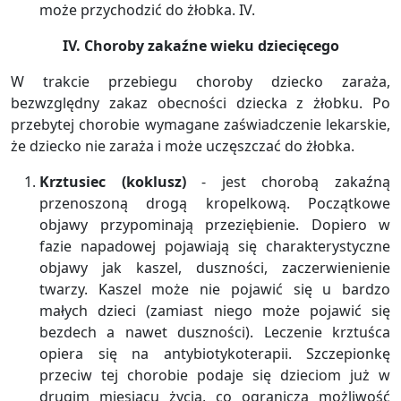
może przychodzić do żłobka. IV.
IV. Choroby zakaźne wieku dziecięcego
W trakcie przebiegu choroby dziecko zaraża,
bezwzględny zakaz obecności dziecka z żłobku. Po
przebytej chorobie wymagane zaświadczenie lekarskie,
że dziecko nie zaraża i może uczęszczać do żłobka.
Krztusiec (koklusz)
- jest chorobą zakaźną
przenoszoną drogą kropelkową. Początkowe
objawy przypominają przeziębienie. Dopiero w
fazie napadowej pojawiają się charakterystyczne
objawy jak kaszel, duszności, zaczerwienienie
twarzy. Kaszel może nie pojawić się u bardzo
małych dzieci (zamiast niego może pojawić się
bezdech a nawet duszności). Leczenie krztuśca
opiera się na antybiotykoterapii. Szczepionkę
przeciw tej chorobie podaje się dzieciom już w
drugim miesiącu życia, co ogranicza możliwość