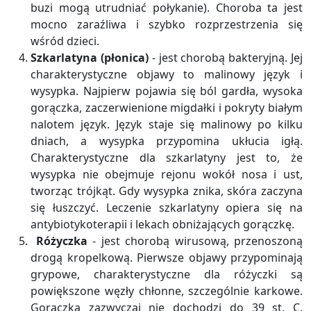
buzi mogą utrudniać połykanie). Choroba ta jest
mocno zaraźliwa i szybko rozprzestrzenia się
wśród dzieci.
Szkarlatyna (płonica)
- jest chorobą bakteryjną. Jej
charakterystyczne objawy to malinowy język i
wysypka. Najpierw pojawia się ból gardła, wysoka
gorączka, zaczerwienione migdałki i pokryty białym
nalotem język. Język staje się malinowy po kilku
dniach, a wysypka przypomina ukłucia igłą.
Charakterystyczne dla szkarlatyny jest to, że
wysypka nie obejmuje rejonu wokół nosa i ust,
tworząc trójkąt. Gdy wysypka znika, skóra zaczyna
się łuszczyć. Leczenie szkarlatyny opiera się na
antybiotykoterapii i lekach obniżających gorączkę.
Różyczka
- jest chorobą wirusową, przenoszoną
drogą kropelkową. Pierwsze objawy przypominają
grypowe, charakterystyczne dla różyczki są
powiększone węzły chłonne, szczególnie karkowe.
Gorączka zazwyczaj nie dochodzi do 39 st. C.