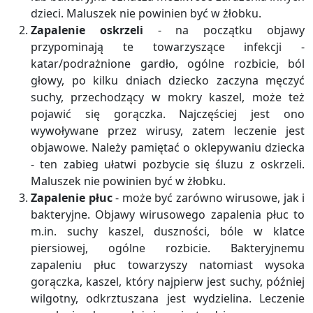
dzieci. Maluszek nie powinien być w żłobku.
Zapalenie oskrzeli
- na początku objawy
przypominają te towarzyszące infekcji -
katar/podrażnione gardło, ogólne rozbicie, ból
głowy, po kilku dniach dziecko zaczyna męczyć
suchy, przechodzący w mokry kaszel, może też
pojawić się gorączka. Najczęściej jest ono
wywoływane przez wirusy, zatem leczenie jest
objawowe. Należy pamiętać o oklepywaniu dziecka
- ten zabieg ułatwi pozbycie się śluzu z oskrzeli.
Maluszek nie powinien być w żłobku.
Zapalenie płuc
- może być zarówno wirusowe, jak i
bakteryjne. Objawy wirusowego zapalenia płuc to
m.in. suchy kaszel, duszności, bóle w klatce
piersiowej, ogólne rozbicie. Bakteryjnemu
zapaleniu płuc towarzyszy natomiast wysoka
gorączka, kaszel, który najpierw jest suchy, później
wilgotny, odkrztuszana jest wydzielina. Leczenie