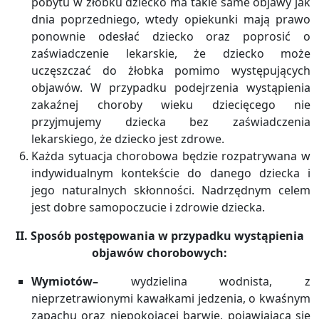
pobytu w żłobku dziecko ma takie same objawy jak
dnia poprzedniego, wtedy opiekunki mają prawo
ponownie odesłać dziecko oraz poprosić o
zaświadczenie lekarskie, że dziecko może
uczęszczać do żłobka pomimo występujących
objawów. W przypadku podejrzenia wystąpienia
zakaźnej choroby wieku dziecięcego nie
przyjmujemy dziecka bez zaświadczenia
lekarskiego, że dziecko jest zdrowe.
Każda sytuacja chorobowa będzie rozpatrywana w
indywidualnym kontekście do danego dziecka i
jego naturalnych skłonności. Nadrzędnym celem
jest dobre samopoczucie i zdrowie dziecka.
II. Sposób postępowania w przypadku wystąpienia
objawów chorobowych:
Wymiotów–
wydzielina wodnista, z
nieprzetrawionymi kawałkami jedzenia, o kwaśnym
zapachu oraz niepokojącej barwie, pojawiająca się