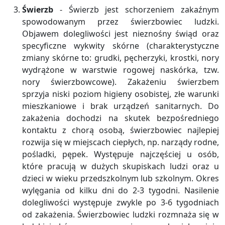
Świerzb
- Świerzb jest schorzeniem zakaźnym
spowodowanym przez świerzbowiec ludzki.
Objawem dolegliwości jest nieznośny świąd oraz
specyficzne wykwity skórne (charakterystyczne
zmiany skórne to: grudki, pęcherzyki, krostki, nory
wydrążone w warstwie rogowej naskórka, tzw.
nory świerzbowcowe). Zakażeniu świerzbem
sprzyja niski poziom higieny osobistej, złe warunki
mieszkaniowe i brak urządzeń sanitarnych. Do
zakażenia dochodzi na skutek bezpośredniego
kontaktu z chorą osobą, świerzbowiec najlepiej
rozwija się w miejscach ciepłych, np. narządy rodne,
pośladki, pępek. Występuje najczęściej u osób,
które pracują w dużych skupiskach ludzi oraz u
dzieci w wieku przedszkolnym lub szkolnym. Okres
wylęgania od kilku dni do 2-3 tygodni. Nasilenie
dolegliwości występuje zwykle po 3-6 tygodniach
od zakażenia. Świerzbowiec ludzki rozmnaża się w