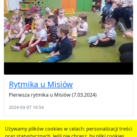
Rytmika u Misiów
Pierwsza rytmika u Misiów (7.03.2024)
2024-03-07 16:54
1
2
3
4
5
następne
Używamy plików cookies w celach: personalizacji treści
oraz statystycznych. Jeśli nie chcesz, by pliki cookies