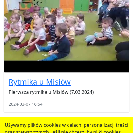
Rytmika u Misiów
Pierwsza rytmika u Misiów (7.03.2024)
2024-03-07 16:54
1
2
3
4
5
następne
Używamy plików cookies w celach: personalizacji treści
oraz statystycznych. Jeśli nie chcesz, by pliki cookies