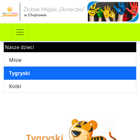
Nasze dzieci
Misie
Tygryski
Kotki
Tygryski