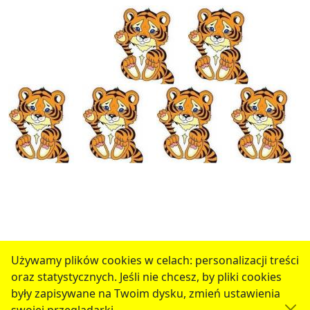
Używamy plików cookies w celach: personalizacji treści
oraz statystycznych. Jeśli nie chcesz, by pliki cookies
serwis jest częścią portalu miejskiego
www.chojnow.eu
były zapisywane na Twoim dysku, zmień ustawienia
przygotowanego przez
MEDIART
(w
CMS
) © przy