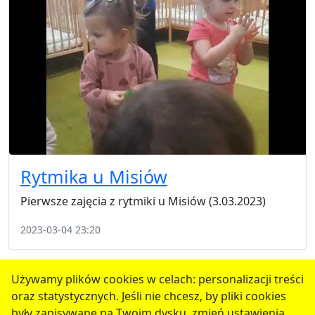
Rytmika u Misiów
Pierwsze zajęcia z rytmiki u Misiów (3.03.2023)
2023-03-04 23:20
1
2
3
4
5
następne
Używamy plików cookies w celach: personalizacji treści
oraz statystycznych. Jeśli nie chcesz, by pliki cookies
serwis jest częścią portalu miejskiego
www.chojnow.eu
były zapisywane na Twoim dysku, zmień ustawienia