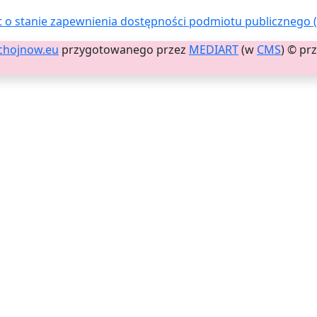
 o stanie zapewnienia dostępności podmiotu publicznego (1
chojnow.eu
przygotowanego przez
MEDIART
(w
CMS
) © pr