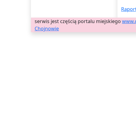
Raport
serwis jest częścią portalu miejskiego
www.
Chojnowie