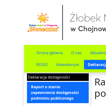
Strona główna
O nas
Aktualno
RODO
Kalendarium
Deklaracj
Deklaracja dostępności
Ra
Raport o stanie
po
zapewnienia dostępności
podmiotu publicznego