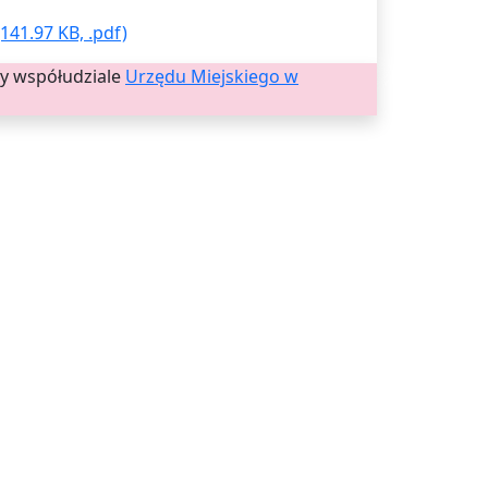
41.97 KB, .pdf)
zy współudziale
Urzędu Miejskiego w