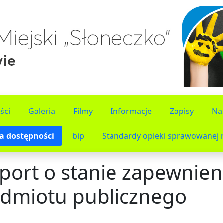
ści
Galeria
Filmy
Informacje
Zapisy
Na
a dostępności
bip
Standardy opieki sprawowanej n
port o stanie zapewnien
dmiotu publicznego