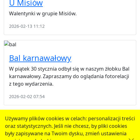
U Misiów
Walentynki w grupie Misiów.
2026-02-13 11:12
Bal karnawałowy
W piątek 30 stycznia odbył się w naszym żłobku Bal
karnawałowy. Zapraszamy do oglądania fotorelacji
z tego wydarzenia.
2026-02-02 07:54
poprzednie
1
2
3
4
5
następne
Używamy plików cookies w celach: personalizacji treści
oraz statystycznych. Jeśli nie chcesz, by pliki cookies
serwis jest częścią portalu miejskiego
www.chojnow.eu
były zapisywane na Twoim dysku, zmień ustawienia
przygotowanego przez
MEDIART
(w
CMS
) © przy